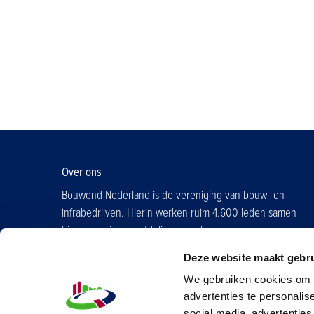
Over ons
Bouwend Nederland is de vereniging van bouw- en
infrabedrijven. Hierin werken ruim 4.600 leden samen
binnen regio's en afdelingen, vakgroepen en
contactgroepen.
Deze website maakt gebru
Word ook lid
We gebruiken cookies om d
advertenties te personalis
social media, advertenties