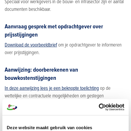
Speciaal voor werkgevers in de bouw- en infrasector zijn er aantal
documenten beschikbaar.
Aanvraag gesprek met opdrachtgever over
prijsstijgingen
Download de voorbeeldbrief
om je opdrachtgever te informeren
over prijsstijgingen.
Aanwijzing: doorberekenen van
bouwkostenstijgingen
In deze aanwijzing lees je een beknopte toelichting
op de
wettelijke en contractuele mogelijkheden om gestegen
bouwkosten, bijvoorbeeld door stijgende brandstof- en gasprijzen,
door te berekenen in lopende bouwcontracten. Daarbij wordt
ingegaan op de vraag voor wiens rekening deze prijsstijgingen
komen wanneer ze niet in de aanneemsom zijn opgenomen. Ook
Deze website maakt gebruik van cookies