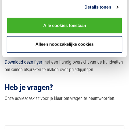
Details tonen
Crisisbepaling bij militaire conflicten
Deze bepaling
kunnen onze leden opnemen in een overeenkomst
Alle cookies toestaan
met een opdrachtgever.
Flyer: 'Handvatten om samen afspraken te maken
Alleen noodzakelijke cookies
over prijsstijgingen'
Download deze flyer
met een handig overzicht van de handvatten
om samen afspraken te maken over prijsstijgingen.
Heb je vragen?
Onze adviesdesk zit voor je klaar om vragen te beantwoorden.