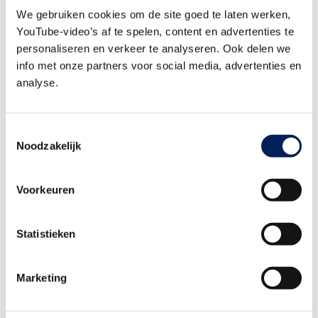
wordt kort stilgestaan bij mogelijke gevolgen voor de bouwsector,
We gebruiken cookies om de site goed te laten werken,
zoals druk op resultaten en mogelijke leveringsvertragingen.
YouTube-video’s af te spelen, content en advertenties te
personaliseren en verkeer te analyseren. Ook delen we
Aanwijzing: doorberekenen van loon- en
info met onze partners voor social media, advertenties en
analyse.
prijsstijgingen bij de
(koop-/)aannemingsovereenkomsten van
Woningborg, SWK en BouwGarant
Toestemmingsselectie
Noodzakelijk
In deze aanwijzing lees je hoe binnen
(koop-/)aannemingsovereenkomsten van Woningborg, SWK en
BouwGarant
wordt omgegaan met het doorberekenen van loon-
Voorkeuren
en prijsstijgingen. Er wordt toegelicht welke rol
modelovereenkomsten spelen bij woningbouwprojecten onder het
Statistieken
keurmerk van de Stichting Garantiewoning en wanneer
prijsstijgingen kunnen worden verrekend, bijvoorbeeld via een
Marketing
'post risicoverrekening'. Ook komen belangrijke aandachtspunten
aan bod.