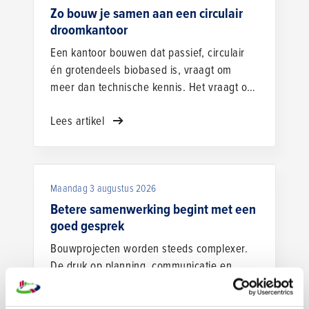
vaste plek geven in de Nederlandse
Zo bouw je samen aan een circulair
bouwketen. Hoe maak je van een circulair
droomkantoor
idee een schaalbaar businessmodel?
Een kantoor bouwen dat passief, circulair
én grotendeels biobased is, vraagt om
meer dan technische kennis. Het vraagt om
een opdrachtgever en bouwpartners die
Lees artikel
dezelfde ambitie delen en elkaar durven
vertrouwen. Dat die aanpak werkt, bewijst
het Werklandschap van de Toekomst in
Heerenveen, dat op 3 juni officieel werd
Maandag 3 augustus 2026
geopend door koningin Máxima. Algemeen
directeur John Vernooij van Omrin en Rob
Betere samenwerking begint met een
van der Hoek, directeur van Bouwbedrijf
goed gesprek
Buiteveld, blikken terug op een intensief
Bouwprojecten worden steeds complexer.
traject. Welke keuzes maakten dit project tot
De druk op planning, communicatie en
een succes?
samenwerking neemt toe. Juist daardoor
wordt de menselijke kant doorslaggevend.