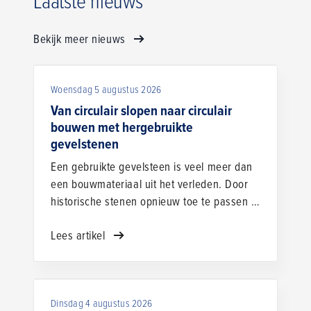
Laatste nieuws
Bekijk meer nieuws
Woensdag 5 augustus 2026
Van circulair slopen naar circulair
bouwen met hergebruikte
gevelstenen
Een gebruikte gevelsteen is veel meer dan
een bouwmateriaal uit het verleden. Door
historische stenen opnieuw toe te passen in
nieuwbouw krijgen ze een tweede leven én
Lees artikel
daalt de CO₂-uitstoot met maar liefst 95
procent ten opzichte van nieuwe
bakstenen. Met Rebrick willen Floris
Bouwcenter en Meijs Ingenieurs &
Dinsdag 4 augustus 2026
Uitvoering hergebruikte gevelstenen een