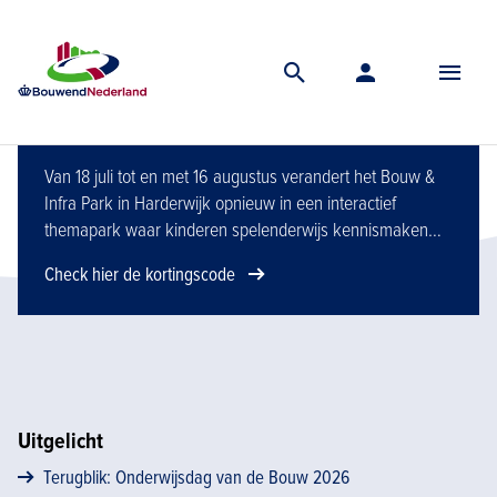
JIJ Bouwt de Toekomst laat
kinderen bouwen, ontdekken
en beleven
Van 18 juli tot en met 16 augustus verandert het Bouw &
Infra Park in Harderwijk opnieuw in een interactief
themapark waar kinderen spelenderwijs kennismaken
met de wereld van bouw, infra en techniek.
Check hier de kortingscode
Uitgelicht
Terugblik: Onderwijsdag van de Bouw 2026