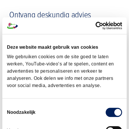
Ontvang deskundig advies
Helpdesk
Heb je een korte vraag over de cao? Neem
Deze website maakt gebruik van cookies
contact op met de helpdesk, zij helpen je graag
We gebruiken cookies om de site goed te laten
verder!
werken, YouTube-video’s af te spelen, content en
advertenties te personaliseren en verkeer te
Advies op maat
analyseren. Ook delen we info met onze partners
voor social media, advertenties en analyse.
Bouwrechtadvies
Toestemmingsselectie
Heb je een juridische vraag? Kom in contact met
Noodzakelijk
onze experts en krijg bouwrechtadvies.