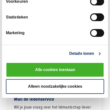
Bekijk bouwrechtadvies
Voorkeuren
Statistieken
Vragen over het lidmaatschap
Marketing
Bel de ledenservice
Details tonen
Heb je een vraag aan de ledenservice? Bel van
maandag t/m vrijdag tussen 09.00 en 17.00 uur.
Alle cookies toestaan
Bel 079-3252 157
Alleen noodzakelijke cookies
Mail de ledenservice
Wil je jouw vraag over het lidmaatschap liever