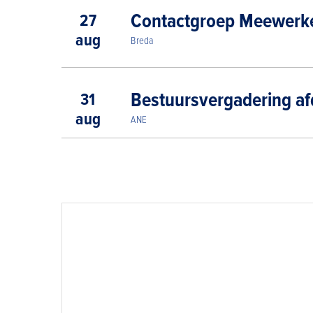
Contactgroep Meewerke
27
aug
Breda
Bestuursvergadering af
31
aug
ANE