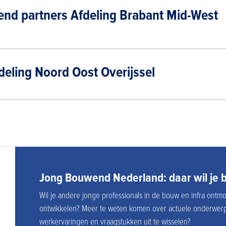
nd partners Afdeling Brabant Mid-West
deling Noord Oost Overijssel
Jong Bouwend Nederland: daar wil je b
Wil je andere jonge professionals in de bouw en infra ontmo
ontwikkelen? Meer te weten komen over actuele onderwerpe
werkervaringen en vraagstukken uit te wisselen?