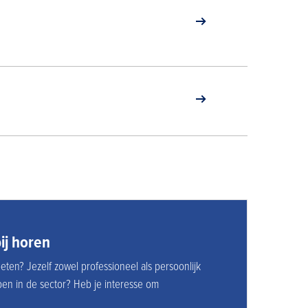
ij horen
eten? Jezelf zowel professioneel als persoonlijk
n in de sector? Heb je interesse om