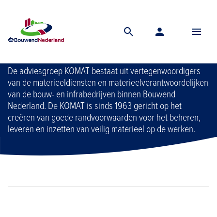
Home
Vereniging
Adviesgroep komat
Adviesgroep KOMAT
De adviesgroep KOMAT bestaat uit vertegenwoordigers
van de materieeldiensten en materieelverantwoordelijken
van de bouw- en infrabedrijven binnen Bouwend
Nederland. De KOMAT is sinds 1963 gericht op het
creëren van goede randvoorwaarden voor het beheren,
leveren en inzetten van veilig materieel op de werken.