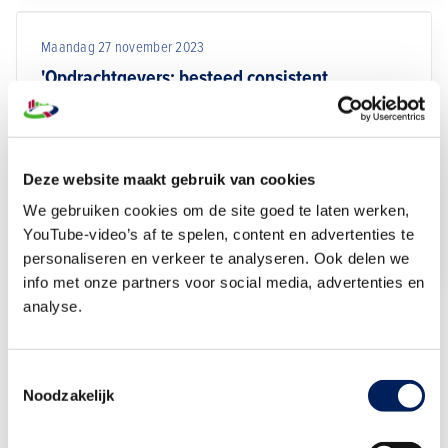
emissieloos werken. Mis het niet en vraag nu al je
gratis toegangsbadge aan.
Maandag 27 november 2023
'Opdrachtgevers: besteed consistent
emissieloos aan'
Het hoogwaterbeschermingsprogramma is bezig met
een enorme opgave: de grootste
Deze website maakt gebruik van cookies
dijkversterkingsoperatie sinds de Deltawerken. In
2050 moeten alle dijken voldoen aan de
We gebruiken cookies om de site goed te laten werken,
Lees artikel
waterveiligheidsnormen. De dijkversterkingsprojecten
YouTube-video’s af te spelen, content en advertenties te
worden aanbesteed met een ingroeimodel voor
personaliseren en verkeer te analyseren. Ook delen we
info met onze partners voor social media, advertenties en
schoon en emissieloos bouwen. Adviseur
analyse.
duurzaamheid Jan Baltissen roept andere
opdrachtgevers op om vooral consistent duurzaam
Toon meer nieuws
aan te besteden, zodat de markt duidelijkheid heeft.
Toestemmingsselectie
Noodzakelijk