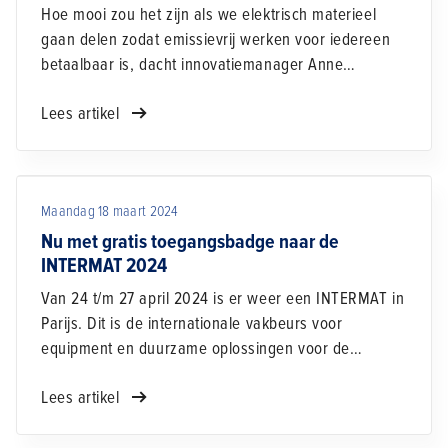
Hoe mooi zou het zijn als we elektrisch materieel
gaan delen zodat emissievrij werken voor iedereen
betaalbaar is, dacht innovatiemanager Anne
Koudstaal van Dura Vermeer. Inmiddels is
Lees artikel
deelplatform Emission-0 een feit. Hier kan je
emissieloos bouw-, transportmaterieel en
laadvoorzieningen uit heel Nederland huren en
boeken. Met partners als Betuwewind, Ploegam en
Maandag 18 maart 2024
Van Oord is Dura Vermeer óók bezig om een landelijk
dekkend netwerk van laadpleinen voor de bouw uit
Nu met gratis toegangsbadge naar de
te rollen.
INTERMAT 2024
Van 24 t/m 27 april 2024 is er weer een INTERMAT in
Parijs. Dit is de internationale vakbeurs voor
equipment en duurzame oplossingen voor de
(infra)bouwsector. Duizend internationale exposanten
Lees artikel
presenteren er hun nieuwste machines en
innovaties. Het centrale thema is duurzaamheid en