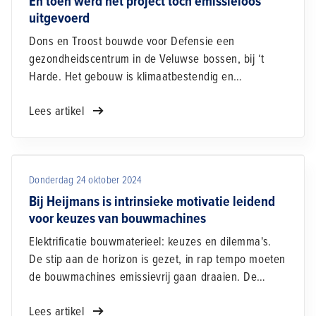
En toen werd het project tóch emissieloos
uitgevoerd
Dons en Troost bouwde voor Defensie een
gezondheidscentrum in de Veluwse bossen, bij ‘t
Harde. Het gebouw is klimaatbestendig en
natuurinclusief dankzij onder meer groene daken,
Lees artikel
geïntegreerde nestkasten en wadi’s op het terrein.
Daarnaast is het project emissiearm uitgevoerd. Een
leerzaam en intensief traject, vertelt projectleider
Jeannette Dons.
Donderdag 24 oktober 2024
Bij Heijmans is intrinsieke motivatie leidend
voor keuzes van bouwmachines
Elektrificatie bouwmaterieel: keuzes en dilemma's.
De stip aan de horizon is gezet, in rap tempo moeten
de bouwmachines emissievrij gaan draaien. De
praktijk is weerbarstiger, ook voor de grote 'gele
Lees artikel
vloot' van Heijmans. "We hebben onderaannemers