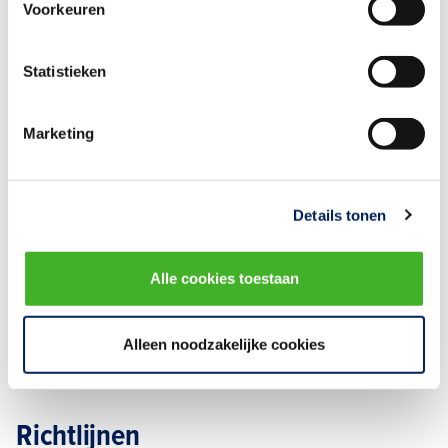
Voorkeuren
Bijeenkomsten
De adviesgroep KOMAT en haar partners organiseren
Statistieken
regelmatig interessante bijeenkomsten. Bekijk de
vergaderdata in 2026.
Marketing
Geïnteresseerd in een bijeenkomst, maar ben je nog
geen deelnemer van de KOMAT? Klik op ‘Meer
informatie’, vul het contactformulier in en wij nemen snel
Details tonen
contact met je op.
Alle cookies toestaan
Bijeenkomsten 2026
Meer informatie
Alleen noodzakelijke cookies
Richtlijnen