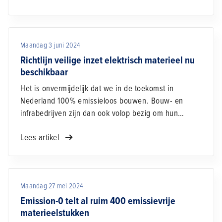
nodig. Ook wat betreft de capaciteit."
Maandag 3 juni 2024
Richtlijn veilige inzet elektrisch materieel nu
beschikbaar
Het is onvermijdelijk dat we in de toekomst in
Nederland 100% emissieloos bouwen. Bouw- en
infrabedrijven zijn dan ook volop bezig om hun
materieel te elektrificeren. Omdat duidelijke
Lees artikel
regelgeving nog ontbreekt, heeft Bouwend
Nederland de richtlijn Veilige inzet elektrisch
materieel opgesteld. Met deze richtlijn kunnen
bedrijven en opdrachtgevers onnodige risico’s
Maandag 27 mei 2024
uitsluiten en goede afspraken maken over de
beheersmaatregelen.
Emission-0 telt al ruim 400 emissievrije
materieelstukken