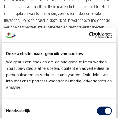
bedoeld voor alle partijen die te maken hebben met het toezicht
op het gebruik van torenkranen, zoals overheden en lokale
instanties. De rode draad in deze richtlijn wordt gevormd door de
veiligheidsaspecten, milieuaspecten en gezondheidsaspecten.
Commerciële aspecten komen in deze richtlijn niet aan de orde.
Milieuaspecten worden behandeld in hoofdstuk 1, paragraaf 1.4.6
(Duurzaamheid/MVO). Gezondheidsaspecten komen aan de orde in
Deze website maakt gebruik van cookies
hoofdstuk 7.
We gebruiken cookies om de site goed te laten werken,
Download hieronder de complete richtlijn of selecteer een van de
YouTube-video’s af te spelen, content en advertenties te
losse hoofdstukken.
Voor vragen en/of opmerkingen over deze
personaliseren en verkeer te analyseren. Ook delen we
richtlijn kunt u contact opnemen met de secretaris van de KOMAT
info met onze partners voor social media, advertenties en
via het contactformulier
.
analyse.
Toestemmingsselectie
Noodzakelijk