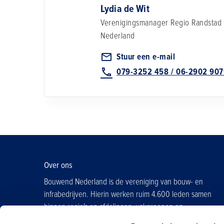
Lydia de Wit
Verenigingsmanager Regio Randsta
Nederland
Stuur een e-mail
079-3252 458 / 06-2902 90
Over ons
Bouwend Nederland is de vereniging van bouw- en
infrabedrijven. Hierin werken ruim 4.600 leden samen
binnen regio's en afdelingen, vakgroepen en
contactgroepen.