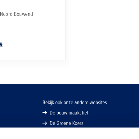
d Noord
Bouwend
79
Bekijk ook onze andere websites
De bouw maakt het
De Groene Koers