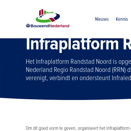
Home
Vereniging
Regio randstad noord
Infraplatform 
Nieuws
Kennis
Infraplatform
Het Infraplatform Randstad Noord is opg
Nederland Regio Randstad Noord (RRN) die
verenigt, verbindt en ondersteunt Infrale
Om dit goed vorm te geven, organiseert het Infraplatform