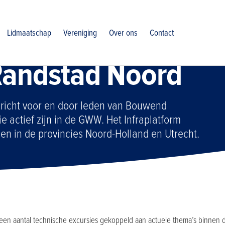
randstad noord
Lidmaatschap
Vereniging
Over ons
Contact
 Randstad Noord
ericht voor en door leden van Bouwend
 actief zijn in de GWW. Het Infraplatform
den in de provincies Noord-Holland en Utrecht.
 een aantal technische excursies gekoppeld aan actuele thema’s binnen