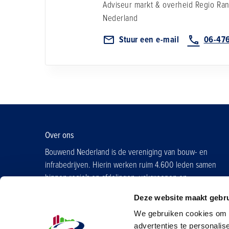
Adviseur markt & overheid Regio Ra
Nederland
Stuur een e-mail
06-47
Over ons
Bouwend Nederland is de vereniging van bouw- en
infrabedrijven. Hierin werken ruim 4.600 leden samen
binnen regio's en afdelingen, vakgroepen en
contactgroepen.
Deze website maakt gebru
Word ook lid
We gebruiken cookies om d
advertenties te personalis