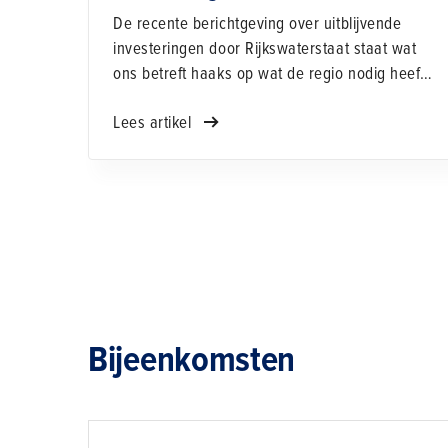
Rijksinfrastructuur
De recente berichtgeving over uitblijvende
investeringen door Rijkswaterstaat staat wat
ons betreft haaks op wat de regio nodig heeft.
Zowel in de regio als landelijk roept Bouwend
Lees artikel
Nederland op om voldoende budget vrij te
maken voor noodzakelijke werkzaamheden,
om te voorkomen dat de bereikbaarheid verder
onder druk komt te staan.
Bijeenkomsten