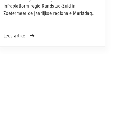
Infraplatform regio Randstad-Zuid in
Zoetermeer de jaarlijkse regionale Marktdag
Infra. We nodigen aannemers en
opdrachtgevers uit om samen het gesprek te
gaan over de uitvoeringspraktijk, rond
Lees artikel
emissieloos werken, contractvormen en inzicht
in aankomende werken.