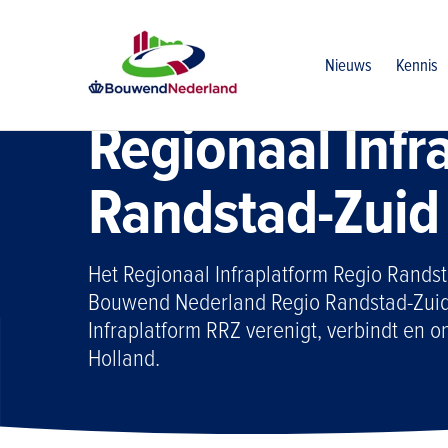
Home
Vereniging
Regio randstad zuid
Regionaal infrap
Nieuws
Kennis
Regionaal Infr
Randstad-Zuid
Het Regionaal Infraplatform Regio Randst
Bouwend Nederland Regio Randstad-Zuid d
Infraplatform RRZ verenigt, verbindt en on
Holland.