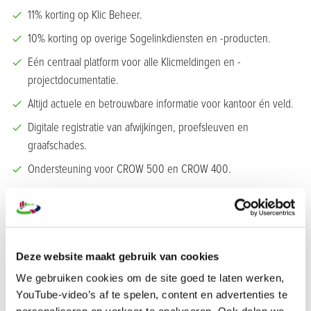
11% korting op Klic Beheer.
10% korting op overige Sogelinkdiensten en -producten.
Eén centraal platform voor alle Klicmeldingen en -
projectdocumentatie.
Altijd actuele en betrouwbare informatie voor kantoor én veld.
Digitale registratie van afwijkingen, proefsleuven en
graafschades.
Ondersteuning voor CROW 500 en CROW 400.
Slimme visualisaties cia Cyclomedia en AR.
Goed om te weten
Met Klic Beheer importeer je DWG’s en exporteer je gegevens
Deze website maakt gebruik van cookies
(Klic-meldingen) naar CAD, koppel met BI-tooling en maak je je
We gebruiken cookies om de site goed te laten werken,
proces volledig datagedreven, efficiënt, veilig en futureproof.
YouTube-video’s af te spelen, content en advertenties te