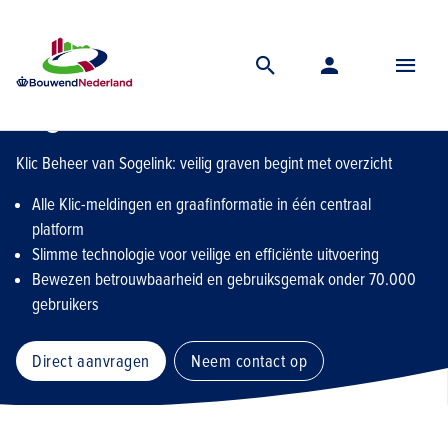
Home
Lidmaatschap
Financiele ledenvoordelen
Digitalisering
So
Sogelink
Klic Beheer van Sogelink: veilig graven begint met overzicht
Alle Klic-meldingen en graafinformatie in één centraal
platform
Slimme technologie voor veilige en efficiënte uitvoering
Bewezen betrouwbaarheid en gebruiksgemak onder 70.000
gebruikers
Direct aanvragen
Neem contact op