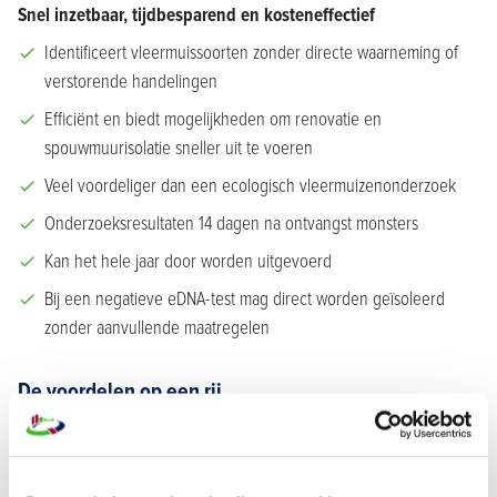
Snel inzetbaar, tijdbesparend en kosteneffectief
Identificeert vleermuissoorten zonder directe waarneming of
verstorende handelingen
Efficiënt en biedt mogelijkheden om renovatie en
spouwmuurisolatie sneller uit te voeren
Veel voordeliger dan een ecologisch vleermuizenonderzoek
Onderzoeksresultaten 14 dagen na ontvangst monsters
Kan het hele jaar door worden uitgevoerd
Bij een negatieve eDNA-test mag direct worden geïsoleerd
zonder aanvullende maatregelen
De voordelen op een rij
15%-50% staffelkorting op eDNA bemonsteringsmaterialen
35% korting op de opleiding monsters nemen voor
vleermuizenonderzoek