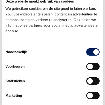
Deze website maakt gebruik van cookies
Gegarandeerd (digitaal) onderzoeksresultaten 14 dagen na
We gebruiken cookies om de site goed te laten werken,
ontvangst monsters
YouTube-video’s af te spelen, content en advertenties te
personaliseren en verkeer te analyseren. Ook delen we
10% korting op BRL 5110 gecertificeerde monsterneming door
info met onze partners voor social media, advertenties en
SGS search
analyse.
15% Korting op nulmeting en monitoring van biodiversiteit
15% korting op biodiversiteitsscan en insectscan
Toestemmingsselectie
1 verzamelfactuur per maand, 30 dagen betaaltermijn
Noodzakelijk
Voorkeuren
Bijzonderheden
Een vleermuizenonderzoek is verplicht bij alle aanpassingen
Statistieken
aan een gebouw die vleermuizen kunnen verstoren of doden.
Dat is bijvoorbeeld het geval bij verbouwing, renovatie, sloop
Marketing
of bij na-isolatie.
Het eDNA-onderzoek is sinds 7 maart 2025 erkend als officiële