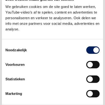
We gebruiken cookies om de site goed te laten werken,
YouTube-video’s af te spelen, content en advertenties te
personaliseren en verkeer te analyseren. Ook delen we
info met onze partners voor social media, advertenties en
Handige links
analyse.
Meer informatie over Abomafoon
Trainingen Veiligheid bij BNL Academy
Toestemmingsselectie
Noodzakelijk
Meer informatie inspectie-app Aboma Check
Voorkeuren
Statistieken
Marketing