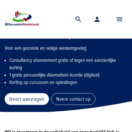
Home
Lidmaatschap
Financiele ledenvoordelen
Organisatie
Abo
Aboma Consultancy
Voor een gezonde en veilige werkomgeving
Consultancy abonnement gratis of tegen een aanzienlijke
korting
1 gratis persoonlijke Abomafoon licentie (digitaal)
Korting op cursussen en opleidingen
Direct aanvragen
Neem contact op