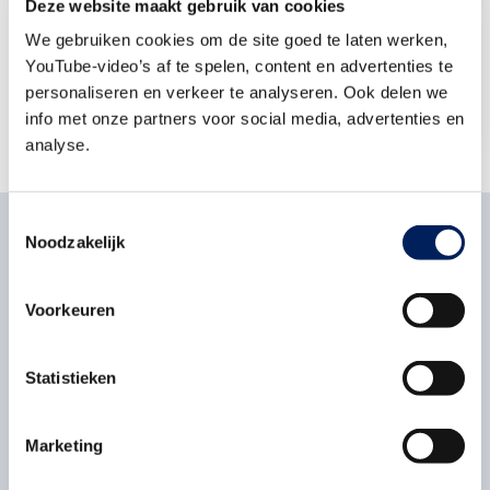
Deze website maakt gebruik van cookies
We gebruiken cookies om de site goed te laten werken,
Stuur een e-mail
YouTube-video’s af te spelen, content en advertenties te
06-11407345
personaliseren en verkeer te analyseren. Ook delen we
info met onze partners voor social media, advertenties en
analyse.
Toestemmingsselectie
Noodzakelijk
Gerelateerd nieuws
Voorkeuren
Statistieken
Woensdag 5 augustus 2026
Van circulair slopen naar circulair
bouwen met hergebruikte
Marketing
gevelstenen