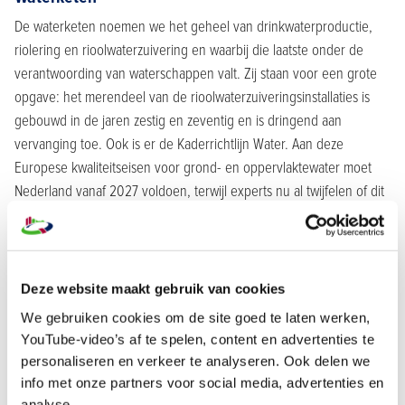
De waterketen noemen we het geheel van drinkwaterproductie,
riolering en rioolwaterzuivering en waarbij die laatste onder de
verantwoording van waterschappen valt. Zij staan voor een grote
opgave: het merendeel van de rioolwaterzuiveringsinstallaties is
gebouwd in de jaren zestig en zeventig en is dringend aan
vervanging toe. Ook is er de Kaderrichtlijn Water. Aan deze
Europese kwaliteitseisen voor grond- en oppervlaktewater moet
Nederland vanaf 2027 voldoen, terwijl experts nu al twijfelen of dit
doel wel gehaald kan worden.
Om alle zeilen bij te zetten is het Klankbord Zuiveringsmarkt
opgericht, met als taak overheid en markt bij elkaar te brengen.
Deze website maakt gebruik van cookies
Wisse: "Aanbesteden gaat meer en meer programmatisch, want
waterschappen zien ook in dat ze het nooit gaan redden wanneer
We gebruiken cookies om de site goed te laten werken,
elk project individueel in de markt moet worden gezet".
YouTube-video’s af te spelen, content en advertenties te
personaliseren en verkeer te analyseren. Ook delen we
Daarnaast is standaardisering van cruciaal belang. Volgens Wisse is
info met onze partners voor social media, advertenties en
in de basis een zuiveringsinstallatie in Groningen hetzelfde als die
analyse.