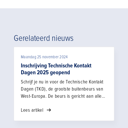
Gerelateerd nieuws
Maandag 25 november 2024
Inschrijving Technische Kontakt
Dagen 2025 geopend
Schrijf je nu in voor de Technische Kontakt
Dagen (TKD), de grootste buitenbeurs van
West-Europa. De beurs is gericht aan alle
professionals uit de bouw & infra en brengt
Lees artikel
grote en kleine spelers op het gebied van
grondverzet-, recyclingmaterieel en
aanverwante specialismen bij elkaar.