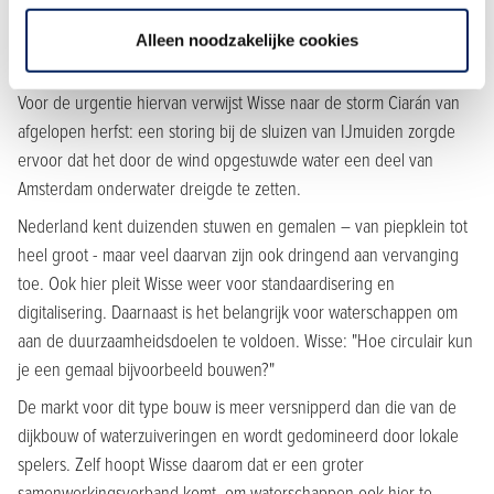
Watersysteem
Alleen noodzakelijke cookies
Wat betreft het watersysteem is voor waterschappen de belangrijke
taak weggelegd om het waterpeil op de juiste hoogte te houden.
Voor de urgentie hiervan verwijst Wisse naar de storm Ciarán van
afgelopen herfst: een storing bij de sluizen van IJmuiden zorgde
ervoor dat het door de wind opgestuwde water een deel van
Amsterdam onderwater dreigde te zetten.
Nederland kent duizenden stuwen en gemalen – van piepklein tot
heel groot - maar veel daarvan zijn ook dringend aan vervanging
toe. Ook hier pleit Wisse weer voor standaardisering en
digitalisering. Daarnaast is het belangrijk voor waterschappen om
aan de duurzaamheidsdoelen te voldoen. Wisse: "Hoe circulair kun
je een gemaal bijvoorbeeld bouwen?"
De markt voor dit type bouw is meer versnipperd dan die van de
dijkbouw of waterzuiveringen en wordt gedomineerd door lokale
spelers. Zelf hoopt Wisse daarom dat er een groter
samenwerkingsverband komt, om waterschappen ook hier te