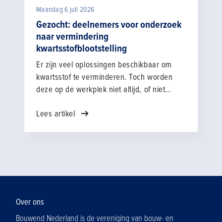
Maandag 6 juli 2026
Gezocht: deelnemers voor onderzoek
naar vermindering
kwartsstofblootstelling
Er zijn veel oplossingen beschikbaar om
kwartsstof te verminderen. Toch worden
deze op de werkplek niet altijd, of niet
goed, gebruikt. Daarom zoeken wij
Lees artikel
bedrijven die hun ervaringen willen delen in
een kort interview. Wat werkt goed? Waar
loop je tegenaan? Met jouw inbreng zorgen
we samen voor oplossingen die beter
werken in de praktijk.
Over ons
Bouwend Nederland is de vereniging van bouw- en