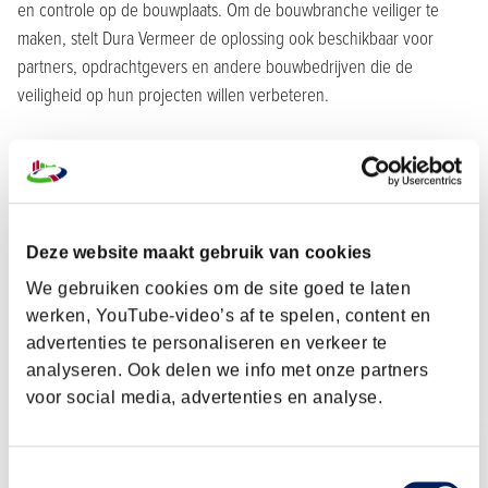
en controle op de bouwplaats. Om de bouwbranche veiliger te
maken, stelt Dura Vermeer de oplossing ook beschikbaar voor
partners, opdrachtgevers en andere bouwbedrijven die de
veiligheid op hun projecten willen verbeteren.
Symposium aanrijdreductie
Dura Vermeer ontwikkelt - samen met onder andere Heijmans -
meer innovaties om aanrijdincidenten te voorkomen, zoals
autonome beveiligingssystemen op groot rijdend materieel. Om
Deze website maakt gebruik van cookies
deze innovaties sectorbreed te versnellen, organiseren we later dit
We gebruiken cookies om de site goed te laten
jaar een symposium. Houd onze berichtgeving in de gaten!
werken, YouTube-video’s af te spelen, content en
advertenties te personaliseren en verkeer te
analyseren. Ook delen we info met onze partners
voor social media, advertenties en analyse.
Christel Peppelenbos
Toestemmingsselectie