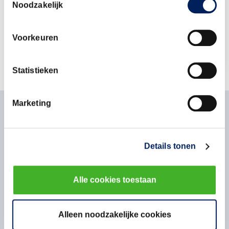
Beleidsadviseur veiligheid
Bouwend
Noodzakelijk
Nederland
Stuur een e-mail
Voorkeuren
Statistieken
Marketing
Gerelateerd nieuws
Details tonen
Vrijdag 17 juli 2026
Alle cookies toestaan
3 lessen om inhuurkrachten veiliger te
laten werken op de bouwplaats
Alleen noodzakelijke cookies
De bouwplaats zou een veilige werkplek