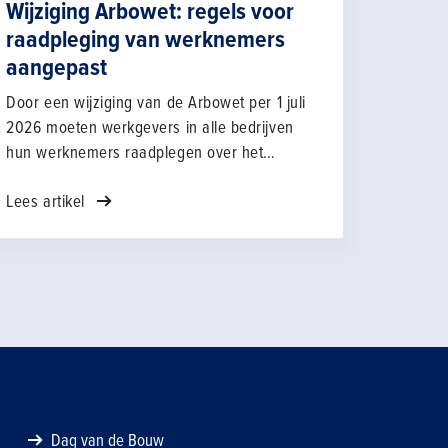
Wijziging Arbowet: regels voor
raadpleging van werknemers
aangepast
Door een wijziging van de Arbowet per 1 juli
2026 moeten werkgevers in alle bedrijven
hun werknemers raadplegen over het
arbobeleid. De wet benoemt specifieke arbo-
Lees artikel
onderwerpen. Ook krijgt de Nederlandse
Arbeidsinspectie meer mogelijkheden om
hierop toezicht te houden en te handhaven.
Dag van de Bouw