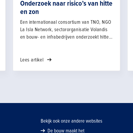
Onderzoek naar risico’s van hitte
en zon
Een internationaal consortium van TNO, NGO
La Isla Network, sectororganisatie Volandis
en bouw- en infrabedrijven onderzoekt hitte
en zonblootstelling voor werknemers in de
Bouw & Infra. Het doel is om in kaart te
brengen hoe de risico's hiervan voor
Lees artikel
personeel in die sectoren goed ingeschat en
beheerst kunnen worden.
Bekijk ook onze andere websites
De bouw maakt het