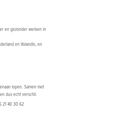
iger en gezonder werken in
erland en Volandis, en
egenaan lopen. Samen met
n dus echt verschil.
6 21 40 30 62