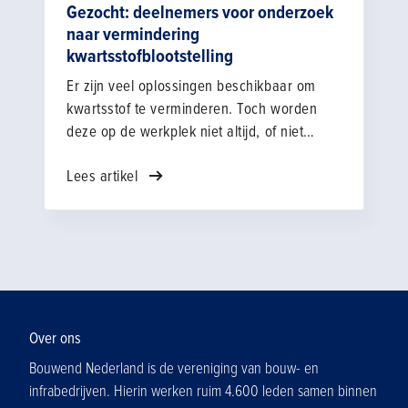
Gezocht: deelnemers voor onderzoek
naar vermindering
kwartsstofblootstelling
Er zijn veel oplossingen beschikbaar om
kwartsstof te verminderen. Toch worden
deze op de werkplek niet altijd, of niet
goed, gebruikt. Daarom zoeken wij
Lees artikel
bedrijven die hun ervaringen willen delen in
een kort interview. Wat werkt goed? Waar
loop je tegenaan? Met jouw inbreng zorgen
we samen voor oplossingen die beter
werken in de praktijk.
Over ons
Bouwend Nederland is de vereniging van bouw- en
infrabedrijven. Hierin werken ruim 4.600 leden samen binnen