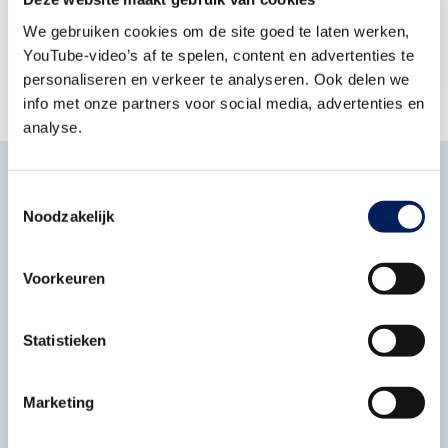
We gebruiken cookies om de site goed te laten werken,
Stuur een e-mail
YouTube-video’s af te spelen, content en advertenties te
personaliseren en verkeer te analyseren. Ook delen we
info met onze partners voor social media, advertenties en
analyse.
Toestemmingsselectie
Noodzakelijk
Gerelateerd nieuws
Voorkeuren
Vrijdag 17 juli 2026
3 lessen om inhuurkrachten veiliger te
Statistieken
laten werken op de bouwplaats
De bouwplaats zou een veilige werkplek
Marketing
moeten zijn. Toch raken juist