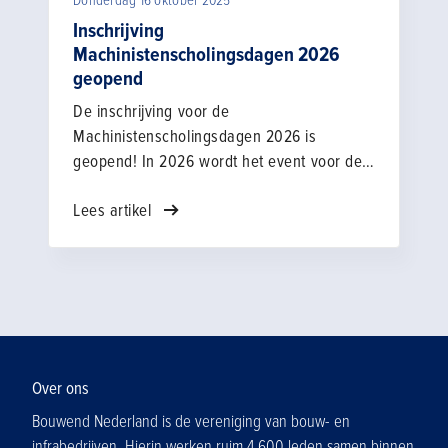
Inschrijving
Machinistenscholingsdagen 2026
geopend
De inschrijving voor de
Machinistenscholingsdagen 2026 is
geopend! In 2026 wordt het event voor de
33e keer georganiseerd. De slogan van de
Lees artikel
editie van 2026 is: 'Slimmer, veiliger,
vooruit!'
Over ons
Bouwend Nederland is de vereniging van bouw- en
infrabedrijven. Hierin werken ruim 4.600 leden samen binnen