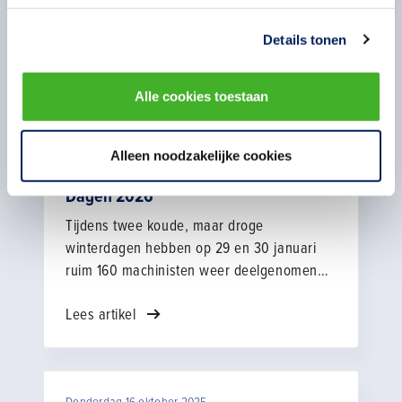
werkzaam bij K_Dekker bouw & infra b.v..
Niels won deze prijs als deelnemer aan de
Details tonen
Lees artikel
Machinisten Scholings Dagen (MSD).
Alle cookies toestaan
Maandag 9 februari 2026
Alleen noodzakelijke cookies
Terugblik Machinisten Scholings
Dagen 2026
Tijdens twee koude, maar droge
winterdagen hebben op 29 en 30 januari
ruim 160 machinisten weer deelgenomen
aan de inmiddels traditionele Machinisten-
Lees artikel
scholingsdagen (MSD) op het Bouw- en
Infrapark in Harderwijk.
Donderdag 16 oktober 2025