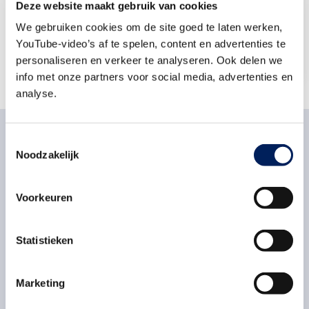
Deze website maakt gebruik van cookies
Stuur een e-mail
We gebruiken cookies om de site goed te laten werken,
079-3252 161
YouTube-video’s af te spelen, content en advertenties te
personaliseren en verkeer te analyseren. Ook delen we
info met onze partners voor social media, advertenties en
analyse.
Toestemmingsselectie
Noodzakelijk
Gerelateerd nieuws
Voorkeuren
Dinsdag 24 maart 2026
Statistieken
Niels Burger (K_Dekker) winnaar Piet
van der Zouwenprijs
Marketing
Op maandag 23 maart is de Piet van der
Zouwenprijs uitgereikt aan Niels Burger,