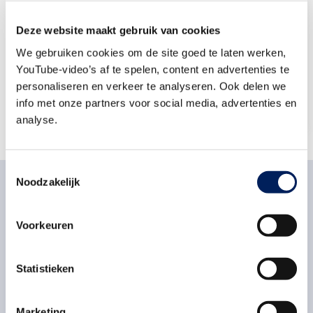
Christel Peppelenbos
Deze website maakt gebruik van cookies
Beleidsadviseur veiligheid
Bouwend
We gebruiken cookies om de site goed te laten werken,
Nederland
YouTube-video’s af te spelen, content en advertenties te
Stuur een e-mail
personaliseren en verkeer te analyseren. Ook delen we
info met onze partners voor social media, advertenties en
analyse.
Toestemmingsselectie
Noodzakelijk
Voorkeuren
Gerelateerd nieuws
Statistieken
Vrijdag 17 juli 2026
3 lessen om inhuurkrachten veiliger te
Marketing