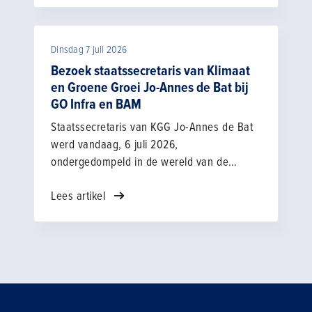
hiervan voor personeel in die sectoren goed
ingeschat en beheerst kunnen worden.
Dinsdag 7 juli 2026
Bezoek staatssecretaris van Klimaat
en Groene Groei Jo-Annes de Bat bij
GO Infra en BAM
Staatssecretaris van KGG Jo-Annes de Bat
werd vandaag, 6 juli 2026,
ondergedompeld in de wereld van de
ondergrondse infra voor energie. ’s
Lees artikel
Ochtends bezocht hij het opleidingscentrum
GO Infra dat is opgezet door de
aannemingsbedrijven BAM Energie & Water
B.V. en Siers Groep B.V., maar ook voor
andere bedrijven in de sector open staat.
Hij sprak daar met leermeesters en
leerlingen over vakmanschap, veiligheid en