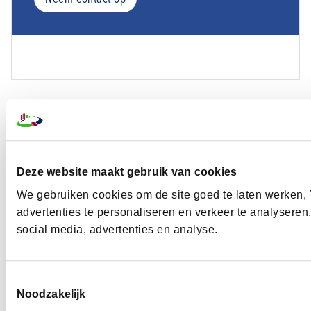
BNL Ledenvoordeel
Deze website maakt gebruik van cookies
Profiteer van voordeel op producten en
We gebruiken cookies om de site goed te laten werken, 
diensten die perfect aansluiten op de
advertenties te personaliseren en verkeer te analyseren
bouw- en infrasector
social media, advertenties en analyse.
Stuur een e-mail
079 3252 166
Toestemmingsselectie
Noodzakelijk