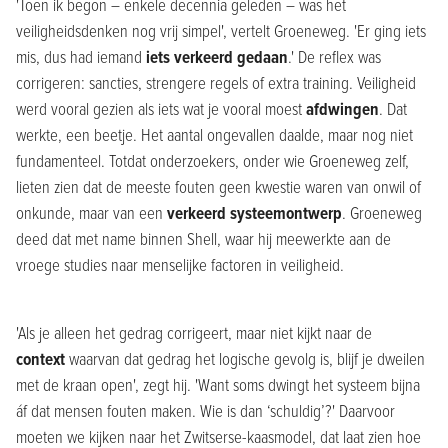
'Toen ik begon – enkele decennia geleden – was het
veiligheidsdenken nog vrij simpel', vertelt Groeneweg. 'Er ging iets
mis, dus had iemand
iets verkeerd gedaan
.' De reflex was
corrigeren: sancties, strengere regels of extra training. Veiligheid
werd vooral gezien als iets wat je vooral moest
afdwingen
. Dat
werkte, een beetje. Het aantal ongevallen daalde, maar nog niet
fundamenteel. Totdat onderzoekers, onder wie Groeneweg zelf,
lieten zien dat de meeste fouten geen kwestie waren van onwil of
onkunde, maar van een
verkeerd systeemontwerp
. Groeneweg
deed dat met name binnen Shell, waar hij meewerkte aan de
vroege studies naar menselijke factoren in veiligheid.
'Als je alleen het gedrag corrigeert, maar niet kijkt naar de
context
waarvan dat gedrag het logische gevolg is, blijf je dweilen
met de kraan open', zegt hij. 'Want soms dwingt het systeem bijna
áf dat mensen fouten maken. Wie is dan ‘schuldig’?' Daarvoor
moeten we kijken naar het Zwitserse-kaasmodel, dat laat zien hoe