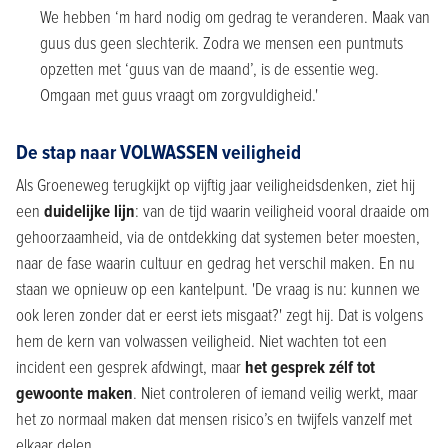
We hebben ‘m hard nodig om gedrag te veranderen. Maak van
guus dus geen slechterik. Zodra we mensen een puntmuts
opzetten met ‘guus van de maand’, is de essentie weg.
Omgaan met guus vraagt om zorgvuldigheid.'
De stap naar VOLWASSEN veiligheid
Als Groeneweg terugkijkt op vijftig jaar veiligheidsdenken, ziet hij
een
duidelijke lijn
: van de tijd waarin veiligheid vooral draaide om
gehoorzaamheid, via de ontdekking dat systemen beter moesten,
naar de fase waarin cultuur en gedrag het verschil maken. En nu
staan we opnieuw op een kantelpunt. 'De vraag is nu: kunnen we
ook leren zonder dat er eerst iets misgaat?' zegt hij. Dat is volgens
hem de kern van volwassen veiligheid. Niet wachten tot een
incident een gesprek afdwingt, maar
het gesprek zélf tot
gewoonte maken
. Niet controleren of iemand veilig werkt, maar
het zo normaal maken dat mensen risico’s en twijfels vanzelf met
elkaar delen.