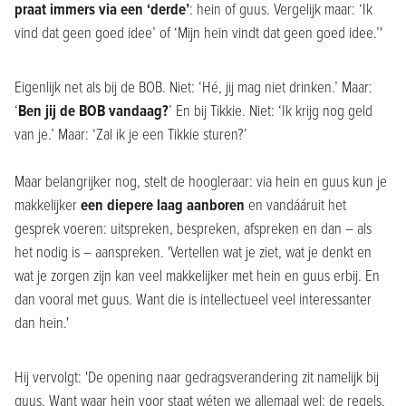
praat immers via een ‘derde’
: hein of guus. Vergelijk maar: ‘Ik
vind dat geen goed idee’ of ‘Mijn hein vindt dat geen goed idee.’'
Eigenlijk net als bij de BOB. Niet: ‘Hé, jij mag niet drinken.’ Maar:
‘
Ben jij de BOB vandaag?
’ En bij Tikkie. Niet: ‘Ik krijg nog geld
van je.’ Maar: ‘Zal ik je een Tikkie sturen?’
Maar belangrijker nog, stelt de hoogleraar: via hein en guus kun je
makkelijker
een diepere laag aanboren
en vandááruit het
gesprek voeren: uitspreken, bespreken, afspreken en dan – als
het nodig is – aanspreken. 'Vertellen wat je ziet, wat je denkt en
wat je zorgen zijn kan veel makkelijker met hein en guus erbij. En
dan vooral met guus. Want die is intellectueel veel interessanter
dan hein.'
Hij vervolgt: 'De opening naar gedragsverandering zit namelijk bij
guus. Want waar hein voor staat wéten we allemaal wel: de regels,