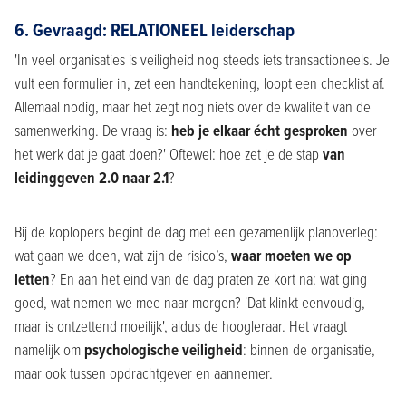
6. Gevraagd: RELATIONEEL leiderschap
'In veel organisaties is veiligheid nog steeds iets transactioneels. Je
vult een formulier in, zet een handtekening, loopt een checklist af.
Allemaal nodig, maar het zegt nog niets over de kwaliteit van de
samenwerking. De vraag is:
heb je elkaar écht gesproken
over
het werk dat je gaat doen?' Oftewel: hoe zet je de stap
van
leidinggeven 2.0 naar 2.1
?
Bij de koplopers begint de dag met een gezamenlijk planoverleg:
wat gaan we doen, wat zijn de risico’s,
waar moeten we op
letten
? En aan het eind van de dag praten ze kort na: wat ging
goed, wat nemen we mee naar morgen? 'Dat klinkt eenvoudig,
maar is ontzettend moeilijk', aldus de hoogleraar. Het vraagt
namelijk om
psychologische veiligheid
: binnen de organisatie,
maar ook tussen opdrachtgever en aannemer.