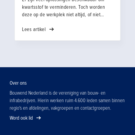
kwartsstof te verminderen. Toch worden
deze op de werkplek niet altijd, of niet
goed, gebruikt. Daarom zoeken wij
Lees artikel
bedrijven die hun ervaringen willen delen in
een kort interview. Wat werkt goed? Waar
loop je tegenaan? Met jouw inbreng zorgen
we samen voor oplossingen die beter
werken in de praktijk.
Over ons
Bouwend Nederland is de vereniging van bouw- en
infrabedrijven. Hierin werken ruim 4.600 leden samen binnen
regio's en afdelingen, vakgroepen en contactgroepen.
Word ook lid