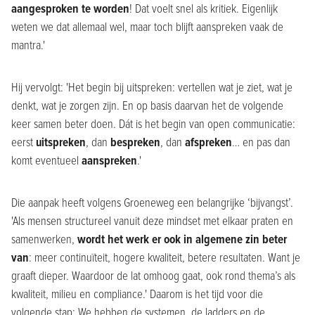
aangesproken te worden
! Dat voelt snel als kritiek. Eigenlijk
weten we dat allemaal wel, maar toch blijft aanspreken vaak de
mantra.'
Hij vervolgt: 'Het begin bij uitspreken: vertellen wat je ziet, wat je
denkt, wat je zorgen zijn. En op basis daarvan het de volgende
keer samen beter doen. Dát is het begin van open communicatie:
eerst
uitspreken
, dan
bespreken
, dan
afspreken
… en pas dan
komt eventueel
aanspreken
.'
Die aanpak heeft volgens Groeneweg een belangrijke ‘bijvangst’.
'Als mensen structureel vanuit deze mindset met elkaar praten en
samenwerken,
wordt het werk er ook in algemene zin beter
van
: meer continuïteit, hogere kwaliteit, betere resultaten. Want je
graaft dieper. Waardoor de lat omhoog gaat, ook rond thema’s als
kwaliteit, milieu en compliance.' Daarom is het tijd voor die
volgende stap: We hebben de systemen, de ladders en de