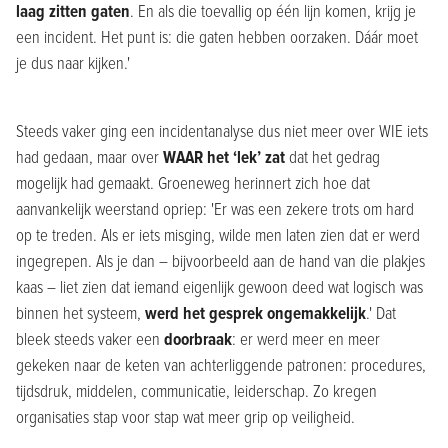
laag zitten gaten
. En als die toevallig op één lijn komen, krijg je
een incident. Het punt is: die gaten hebben oorzaken. Dáár moet
je dus naar kijken.'
Steeds vaker ging een incidentanalyse dus niet meer over WIE iets
had gedaan, maar over
WAAR het ‘lek’ zat
dat het gedrag
mogelijk had gemaakt. Groeneweg herinnert zich hoe dat
aanvankelijk weerstand opriep: 'Er was een zekere trots om hard
op te treden. Als er iets misging, wilde men laten zien dat er werd
ingegrepen. Als je dan – bijvoorbeeld aan de hand van die plakjes
kaas – liet zien dat iemand eigenlijk gewoon deed wat logisch was
binnen het systeem,
werd het gesprek ongemakkelijk
.' Dat
bleek steeds vaker een
doorbraak
: er werd meer en meer
gekeken naar de keten van achterliggende patronen: procedures,
tijdsdruk, middelen, communicatie, leiderschap. Zo kregen
organisaties stap voor stap wat meer grip op veiligheid.