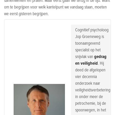
samenwerken en praten. Maar eerst gaan we terug in de tijd. Want
om te begrijpen voor welk kantelpunt we vandaag staan, moeten
we eerst gisteren begrijpen.
Cognitief psycholoog
Jop Groeneweg is
toonaangevend
specialist op het
snijvlak van
gedrag
en veiligheid
. Hij
deed de afgelopen
vier decennia
onderzoek naar
veiligheidsverbetering
in onder meer de
petrochemie, bij de
spoorwegen, in het