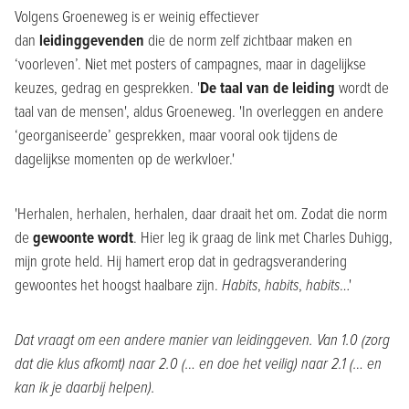
Volgens Groeneweg is er weinig effectiever
dan
leidinggevenden
die de norm zelf zichtbaar maken en
‘voorleven’. Niet met posters of campagnes, maar in dagelijkse
keuzes, gedrag en gesprekken. '
De taal van de leiding
wordt de
taal van de mensen', aldus Groeneweg. 'In overleggen en andere
‘georganiseerde’ gesprekken, maar vooral ook tijdens de
dagelijkse momenten op de werkvloer.'
'Herhalen, herhalen, herhalen, daar draait het om. Zodat die norm
de
gewoonte wordt
. Hier leg ik graag de link met Charles Duhigg,
mijn grote held. Hij hamert erop dat in gedragsverandering
gewoontes het hoogst haalbare zijn.
Habits
,
habits
,
habits
…'
Dat vraagt om een andere manier van leidinggeven. Van 1.0 (zorg
dat die klus afkomt) naar 2.0 (… en doe het veilig) naar 2.1 (… en
kan ik je daarbij helpen).