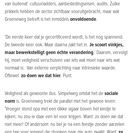
van buitenaf: cultuurladders, aanbestedingseisen, audits. Zulke
prikkels hebben de sector zichtbaar vooruitgebracht, maar wat
Groeneweg betreft is het inmiddels
onvoldoende
.
'De eerste keer dat je gecertificeerd wordt, is het nog spannend.
De tweede keer ook. Maar daarna zakt het in.
Je scoort vinkjes,
maar bewerkstelligt geen échte verandering
.' Daarom, vervolgt
hij, moet veiligheid verschuiven van iets wat moet naar iets wat
normaal is: Van externe verplichting naar intrinsieke waarde.
Oftewel:
zo doen we dat hier
. Punt.
Veiligheid als gewoonte dus. Simpelweg omdat het de
sociale
norm
is. Groeneweg trekt de parallel met het gewone leven:
'Vroeger stond opa met een dikke sigaar boven het kindje te
kijken; nu zou-ie daar een lel voor krijgen. Want: zo doen we dat
niet meer! Of andersom: nu bel je na een feestje zonder aarzelen
een taxi voor iemand die dronken naar zijn auto zwalkt. Want:
zo