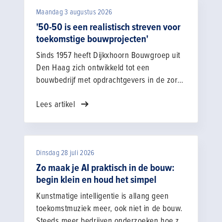
Maandag 3 augustus 2026
'50-50 is een realistisch streven voor
toekomstige bouwprojecten'
Sinds 1957 heeft Dijkxhoorn Bouwgroep uit
Den Haag zich ontwikkeld tot een
bouwbedrijf met opdrachtgevers in de zorg,
de zakelijke markt, bij overheden en onder
Lees artikel
particulieren. Om met de tijd mee te groeien
en de uitdagingen rondom circulair bouwen
en duurzaamheid voortvarend aan te
pakken, stelde het bedrijf enkele jaren
Dinsdag 28 juli 2026
geleden innovatiemanager Hidde Luzac
aan.
Zo maak je AI praktisch in de bouw:
begin klein en houd het simpel
Kunstmatige intelligentie is allang geen
toekomstmuziek meer, ook niet in de bouw.
Steeds meer bedrijven onderzoeken hoe ze