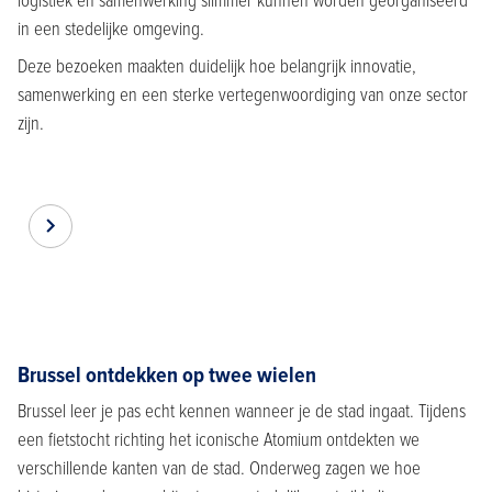
logistiek en samenwerking slimmer kunnen worden georganiseerd
in een stedelijke omgeving.
Deze bezoeken maakten duidelijk hoe belangrijk innovatie,
samenwerking en een sterke vertegenwoordiging van onze sector
zijn.
Item
Item
1
1
of
of
5
5
Brussel ontdekken op twee wielen
Brussel leer je pas echt kennen wanneer je de stad ingaat. Tijdens
een fietstocht richting het iconische Atomium ontdekten we
verschillende kanten van de stad. Onderweg zagen we hoe