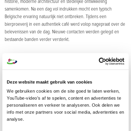
historie, moderne architectuur en stedelijke ontwikkeling
samenkomen. Na een dag vol indrukken mocht een typisch
Belgische ervaring natuurlijk niet ontbreken. Tijdens een
bierproeverij in een authentiek café werd volop nagepraat over de
belevenissen van de dag. Nieuwe contacten werden gelegd en
bestaande banden verder versterkt.
Terugkijken op een geslaagde reis
Na drie dagen keerden we terug naar Nederland met een rugzak
vol nieuwe inzichten, inspiratie en mooie herinneringen. De
excursie liet zien hoe belangrijk Europa is voor onze sector, maar
Deze website maakt gebruik van cookies
vooral ook hoeveel energie het geeft om samen met vakgenoten
We gebruiken cookies om de site goed te laten werken,
nieuwe ervaringen op te doen.
YouTube-video’s af te spelen, content en advertenties te
personaliseren en verkeer te analyseren. Ook delen we
info met onze partners voor social media, advertenties en
analyse.
Item