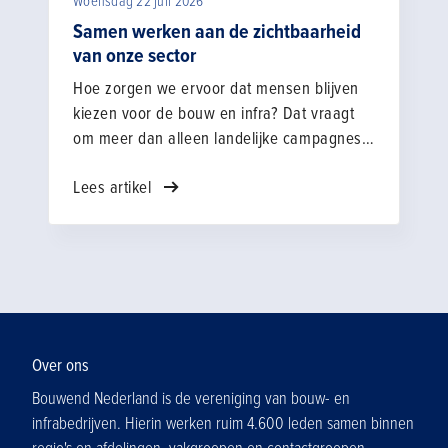
Woensdag 22 juli 2026
Samen werken aan de zichtbaarheid
van onze sector
Hoe zorgen we ervoor dat mensen blijven
kiezen voor de bouw en infra? Dat vraagt
om meer dan alleen landelijke campagnes.
Juist de combinatie van landelijke,
Lees artikel
regionale en lokale initiatieven maakt het
verschil. Van zichtbaarheid op scholen en
evenementen, tot verhalen uit de praktijk en
gesprekken in je eigen netwerk: elk
contactmoment draagt bij aan een positief
beeld van onze sector.
Over ons
Bouwend Nederland is de vereniging van bouw- en
infrabedrijven. Hierin werken ruim 4.600 leden samen binnen