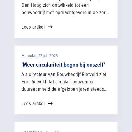
Den Haag zich ontwikkeld tot een
bouwbedrijf met opdrachtgevers in de zorg,
de zakelijke markt, bij overheden en onder
Lees artikel
particulieren. Om met de tijd mee te groeien
en de uitdagingen rondom circulair bouwen
en duurzaamheid voortvarend aan te
pakken, stelde het bedrijf enkele jaren
Maandag 27 juli 2026
geleden innovatiemanager Hidde Luzac
aan.
'Meer circulariteit begon bij onszelf'
Als directeur van Bouwbedrijf Rietveld ziet
Eric Rietveld dat circulair bouwen en
duurzaamheid de afgelopen jaren steeds
belangrijker zijn geworden. Door stijgende
Lees artikel
kosten, een toenemende schaarste aan
materialen en de opkomst van biobased
alternatieven kan ook zijn bedrijf er in de
dagelijkse praktijk niet meer omheen.