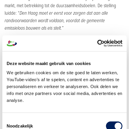
markt, met betrekking tot de duurzaamheidsdoelen. De stelling
luidde: “
Den Haag moet er eerst voor zorgen dat aan alle
randvoorwaarden wordt voldaan, voordat de gemeente
emissieloos bouwen als eis stelt.
”
Er was veel consensus over het belang van stabiliteit en
duidelijkheid in beleid. Ondernemers moeten kunnen investeren
op basis van langjarige zekerheid. Het verschil zat vooral in de
benadering: zet je ambitieus in op een stip op de horizon om
Deze website maakt gebruik van cookies
innovatie aan te jagen, of pas je het tempo en de eisen aan als
We gebruiken cookies om de site goed te laten werken,
randvoorwaarden nog ontbreken?
YouTube-video’s af te spelen, content en advertenties te
Tot slot werd gesproken over aanbestedingen. De stelling: “
Om
personaliseren en verkeer te analyseren. Ook delen we
bereikbaar te blijven moet Den Haag het mkb de kans bieden om
info met onze partners voor social media, advertenties en
zich te onderscheiden op elementen als duurzaamheid en
analyse.
innovatie.
” Hier klonk brede steun voor het minder leidend maken
van de laagste prijs en het zwaarder laten meewegen van
Toestemmingsselectie
elementen als duurzaamheid en innovatie.
Noodzakelijk