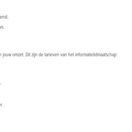
enst.
ws.
an jouw omzet. Dit zijn de tarieven van het informatielidmaatschap:
r
r.