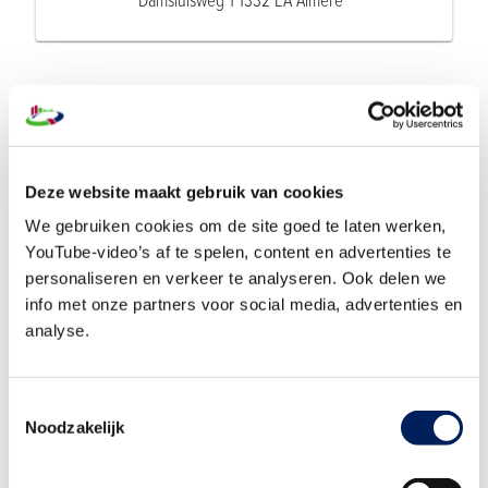
Damsluisweg 1 1332 EA Almere
Programma
Ontvangst met koffie/thee
13:00 uur
Deze website maakt gebruik van cookies
Algemene Ledenvergadering
13:30 uur
We gebruiken cookies om de site goed te laten werken,
YouTube-video’s af te spelen, content en advertenties te
Vertrek naar Almere Underground
personaliseren en verkeer te analyseren. Ook delen we
15:30 uur
info met onze partners voor social media, advertenties en
analyse.
Aankomst & drankje bij Almere Underground
16:00 uur
Start activiteit
16:30 uur
Toestemmingsselectie
Noodzakelijk
Vertrek naar Strand 22 - diner
17:30 uur