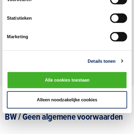
Statistieken
Downloads
Marketing
VGBouw Model Bouwteamovereenkomst 1992
Model Bouwteamovereenkomst 2021
Details tonen
Alle cookies toestaan
Alleen noodzakelijke cookies
BW / Geen algemene voorwaarden