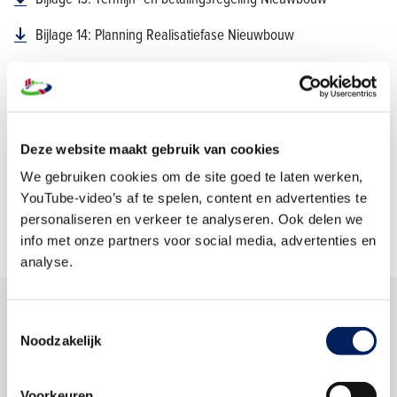
Bijlage 14: Planning Realisatiefase Nieuwbouw
Bijlage 15: Tekeningen Nieuwbouw
Bijlage 16: Woonhandleiding NOM woning Nieuwbouw
Bijlage 17: [facultatief] Specificatie werkzaamheden bodem
Deze website maakt gebruik van cookies
Nieuwbouw
We gebruiken cookies om de site goed te laten werken,
YouTube-video’s af te spelen, content en advertenties te
AVG bouwsteen bij aannemingsovereenkomsten
personaliseren en verkeer te analyseren. Ook delen we
info met onze partners voor social media, advertenties en
analyse.
Toestemmingsselectie
Noodzakelijk
Bouwteam
Voorkeuren