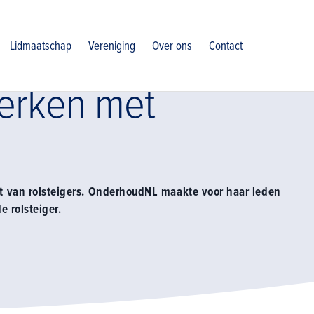
veilig werken met rolsteigers
Lidmaatschap
Vereniging
Over ons
Contact
werken met
t van rolsteigers. OnderhoudNL maakte voor haar leden
e rolsteiger.