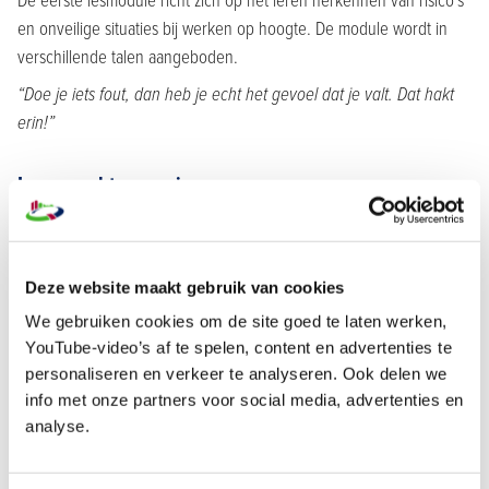
De eerste lesmodule richt zich op het leren herkennen van risico’s
en onveilige situaties bij werken op hoogte. De module wordt in
verschillende talen aangeboden.
“Doe je iets fout, dan heb je echt het gevoel dat je valt. Dat hakt
erin!”
Levensechte ervaring
Alle veiligheidsrisico’s van het werken op hoogte komen uit de
dagelijkse praktijk. De speler moet reageren op iedere situatie.
Risico’s herkennen én zeggen wat te doen in die onveilige situatie.
Deze website maakt gebruik van cookies
En ook laten zien waar de juiste veiligheidsmaatregelen wél zijn
We gebruiken cookies om de site goed te laten werken,
toegepast. Aan het einde van de module krijgt de gebruiker te zien
YouTube-video’s af te spelen, content en advertenties te
welke gevaren hij heeft herkend en welke niet, wat hij goed heeft
personaliseren en verkeer te analyseren. Ook delen we
gedaan en wat niet.
info met onze partners voor social media, advertenties en
analyse.
“De lesmodule is net een game. Daardoor is het leuk om te doen.
En doordat de VR techniek levensecht voelt, komt de boodschap
écht binnen.”