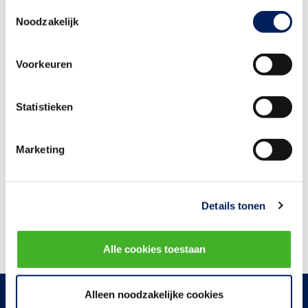
Toestemmingsselectie
Noodzakelijk
Voorkeuren
Meer informatie?
Statistieken
Wil je meer weten over de virtual reality toolbox? Neem
dan contact op met Averell van den Bos van The Service
Marketing
Concept.
Stuur een e-mail
Bezoek de website
Details tonen
Alle cookies toestaan
Alleen noodzakelijke cookies