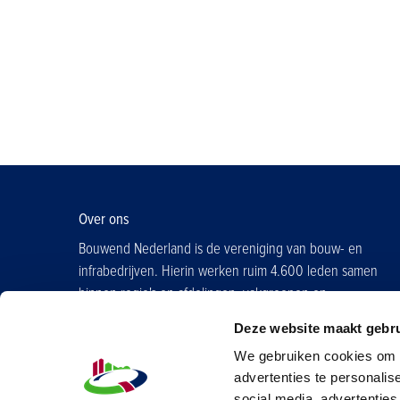
Over ons
Bouwend Nederland is de vereniging van bouw- en
infrabedrijven. Hierin werken ruim 4.600 leden samen
binnen regio's en afdelingen, vakgroepen en
contactgroepen.
Deze website maakt gebru
Word ook lid
We gebruiken cookies om d
advertenties te personalis
social media, advertenties