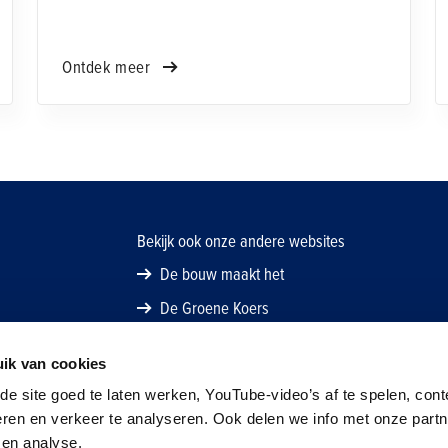
anders het verzuim stijgt en de productiviteit
daalt. Niet alleen actie ondernemen als een
medewerker uitvalt (reactief) maar voorkom
Ontdek meer
met een proactieve preventieve aanpak fysieke
klachten.
Bekijk ook onze andere websites
De bouw maakt het
De Groene Koers
ik van cookies
e site goed te laten werken, YouTube-video’s af te spelen, cont
eren en verkeer te analyseren. Ook delen we info met onze part
 en analyse.