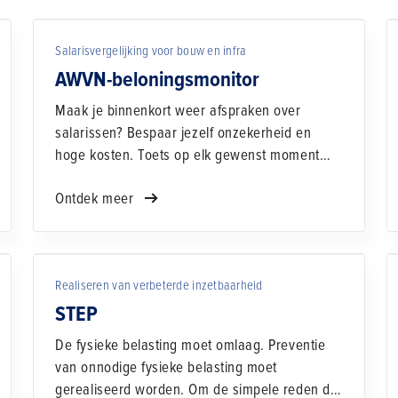
Salarisvergelijking voor bouw en infra
AWVN-beloningsmonitor
Maak je binnenkort weer afspraken over
salarissen? Bespaar jezelf onzekerheid en
hoge kosten. Toets op elk gewenst moment
wat andere (bouw)bedrijven betalen met de
Ontdek meer
AWVN-beloningsmonitor.
Realiseren van verbeterde inzetbaarheid
STEP
De fysieke belasting moet omlaag. Preventie
van onnodige fysieke belasting moet
gerealiseerd worden. Om de simpele reden dat