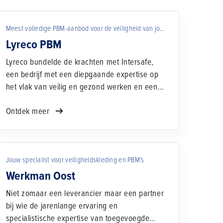
Meest volledige PBM-aanbod voor de veiligheid van jouw medewerkers
Lyreco PBM
Lyreco bundelde de krachten met Intersafe,
een bedrijf met een diepgaande expertise op
het vlak van veilig en gezond werken en een
uitgebreide ondersteunende dienstverlening.
Ontdek meer
Samen leveren we hoogwaardige, op maat
gemaakte en gepersonaliseerde uitrusting op
de gewenste locatie, aangepast aan jouw
behoeften en risico’s.
Jouw specialist voor veiligheidskleding en PBM’s
Werkman Oost
Niet zomaar een leverancier maar een partner
bij wie de jarenlange ervaring en
specialistische expertise van toegevoegde