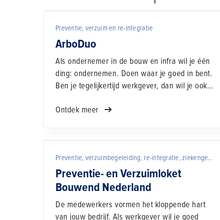
Preventie, verzuim en re-integratie
ArboDuo
Als ondernemer in de bouw en infra wil je één
ding: ondernemen. Doen waar je goed in bent.
Ben je tegelijkertijd werkgever, dan wil je ook
zorgen dat jouw medewerkers veilig, gezond
Ontdek meer
en met plezier aan het werk zijn en blijven.
Preventie, verzuimbegeleiding, re-integratie, ziekengeld en zorg
Preventie- en Verzuimloket
Bouwend Nederland
De medewerkers vormen het kloppende hart
van jouw bedrijf. Als werkgever wil je goed