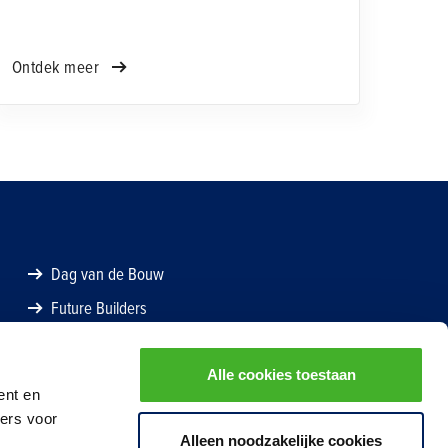
waarde is voor jouw organisatie. Van
oordopjes tot snijbestendige kleding: Werkman
Oost biedt een breed assortiment A-merken.
Ontdek meer
Dag van de Bouw
Future Builders
Alle cookies toestaan
ent en
ners voor
Alleen noodzakelijke cookies