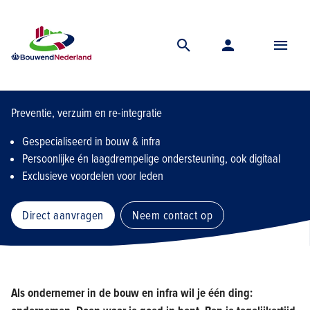
Home
Lidmaatschap
Financiele ledenvoordelen
Personeel
Arbo
ArboDuo
Preventie, verzuim en re-integratie
Gespecialiseerd in bouw & infra
Persoonlijke én laagdrempelige ondersteuning, ook digitaal
Exclusieve voordelen voor leden
Direct aanvragen
Neem contact op
Als ondernemer in de bouw en infra wil je één ding: