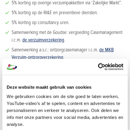
5% korting op overige verzuimpakketten via ‘Zakelijke Markt”.
5% korting op de RI&E en preventieve diensten.
5% korting op consultancy uren.
Samenwerking met de Goudse: vergoeding Casemanagement
i.c.m.
de verzuimverzekering
.
Samenwerking a.s.r.: ontzorgcasemanager i.c.m.
de MKB
Verzuim-ontzorgverzekering
.
Goed om te weten
Gratis: De ArboPlichtCheck, waarmee je snel weet of je jouw
Deze website maakt gebruik van cookies
arbozaken goed op orde hebt.
We gebruiken cookies om de site goed te laten werken,
Uitvoering van het
pakket Preventiezorg
van Volandis.
YouTube-video’s af te spelen, content en advertenties te
personaliseren en verkeer te analyseren. Ook delen we
info met onze partners voor social media, advertenties en
De verantwoordelijkheid voor advies en toelichtingen op
analyse.
verzekeringen ligt niet bij Bouwend Nederland. Bouwend