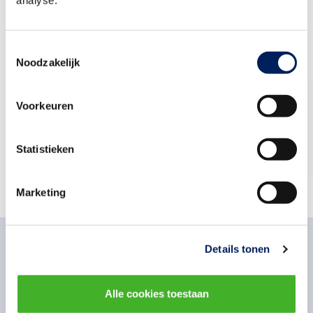
Toestemmingsselectie
Noodzakelijk
Bouwend Nederland Advies
Voorkeuren
Stuur een e-mail
079-3252 250
Statistieken
Marketing
Details tonen
Gerelateerd nieuws
Alle cookies toestaan