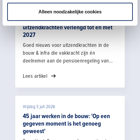
Dinsdag 21 juli 2026
Alleen noodzakelijke cookies
Zwaarwerkregeling Bouw & Infra voor
uitzendkrachten verlengd tot en met
2027
Goed nieuws voor uitzendkrachten in de
bouw & infra die vakkracht zijn én
deelnemer aan de pensioenregeling van
bpfBOUW. De zwaarwerkregeling Bouw &
Lees artikel
Infra is voor uitzendkrachten met één jaar
verlengd tot en met 31 december 2027. Wat
betekent dit?
Vrijdag 3 juli 2026
45 jaar werken in de bouw: 'Op een
gegeven moment is het genoeg
geweest'