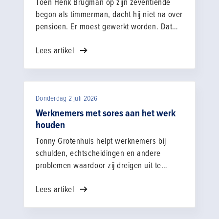
Toen Henk Brugman op zijn zeventiende
begon als timmerman, dacht hij niet na over
pensioen. Er moest gewerkt worden. Dat
deed hij meer dan veertig jaar lang. Tot hij
Lees artikel
merkte dat zijn lichaam steeds vaker aangaf
dat het genoeg was geweest. "Het werk
werd niet per se zwaarder, maar je merkt
wel dat je zelf ouder wordt", vertelt Henk.
Donderdag 2 juli 2026
"Wat vroeger vanzelf ging, kost ineens
meer moeite." Na ruim 33 jaar bij
Werknemers met sores aan het werk
Gebroeders Snellen Sloopwerken besloot hij
houden
gebruik te maken van de
Tonny Grotenhuis helpt werknemers bij
zwaarwerkregeling.
schulden, echtscheidingen en andere
problemen waardoor zij dreigen uit te
vallen. In dienst van Bouwend Nederland
Lees artikel
Social Support probeert Tonny orde in de
sores te brengen en de mensen aan het
werk te houden.