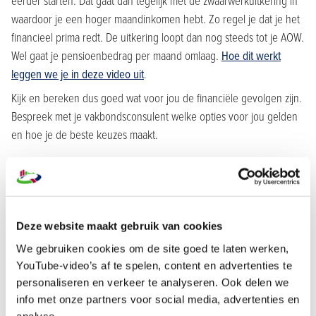
eerder starten. Dat gaat dan tegelijk met de zwaarwerkuitkering in
waardoor je een hoger maandinkomen hebt. Zo regel je dat je het
financieel prima redt. De uitkering loopt dan nog steeds tot je AOW.
Wel gaat je pensioenbedrag per maand omlaag.
Hoe dit werkt
leggen we je in deze video uit
.
Kijk en bereken dus goed wat voor jou de financiële gevolgen zijn.
Bespreek met je vakbondsconsulent welke opties voor jou gelden
en hoe je de beste keuzes maakt.
Meer informatie en contact
Meer informatie over de zwaarwerkregeling
vind je op deze
website
. Je hr-collega, werkgever, pensioenadviseur, financieel
Deze website maakt gebruik van cookies
adviseur of vakbondsconsulent kan je verder helpen. Ook wanneer
We gebruiken cookies om de site goed te laten werken,
je geen lid bent van een vakbond kan de vakbondsconsulent je
YouTube-video’s af te spelen, content en advertenties te
informeren. Je kunt hiervoor bijvoorbeeld contact opnemen met
personaliseren en verkeer te analyseren. Ook delen we
FNV Bouwen en Wonen of CNV. Voor meer vragen kan je natuurlijk
info met onze partners voor social media, advertenties en
ook terecht bij je werkgever.
analyse.