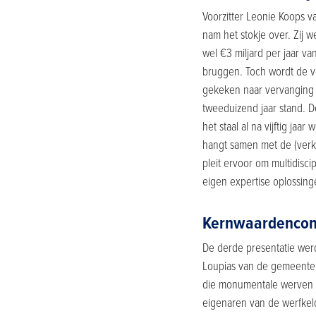
Voorzitter Leonie Koops 
nam het stokje over. Zij 
wel €3 miljard per jaar v
bruggen. Toch wordt de v
gekeken naar vervanging i
tweeduizend jaar stand. D
het staal al na vijftig ja
hangt samen met de (verke
pleit ervoor om multidisci
eigen expertise oplossing
Kernwaardencon
De derde presentatie werd
Loupias van de gemeente 
die monumentale werven d
eigenaren van de werfkel