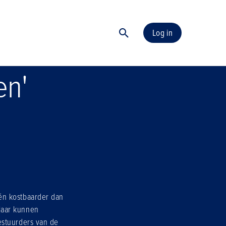
Log in
en'
én kostbaarder dan
jaar kunnen
estuurders van de