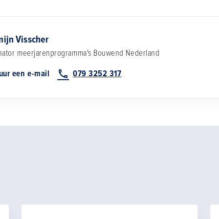
mijn Visscher
nator meerjarenprogramma's
Bouwend Nederland
uur een e-mail
079 3252 317