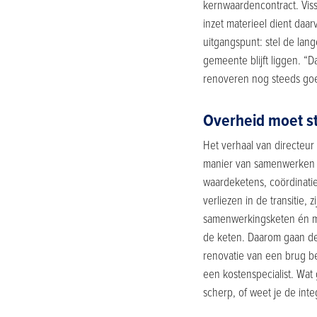
kernwaardencontract. Viss
inzet materieel dient daar
uitgangspunt: stel de lan
gemeente blijft liggen. “
renoveren nog steeds goe
Overheid moet s
Het verhaal van directeur
manier van samenwerken t
waardeketens, coördinatie
verliezen in de transitie,
samenwerkingsketen én moe
de keten. Daarom gaan de 
renovatie van een brug b
een kostenspecialist. Wa
scherp, of weet je de int