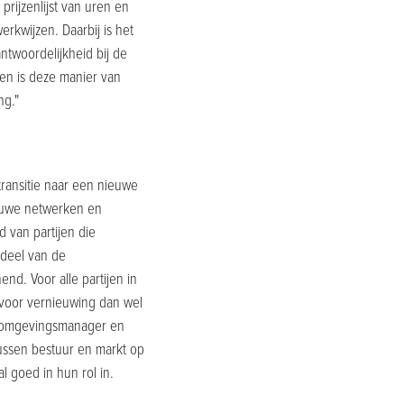
rijzenlijst van uren en
rkwijzen. Daarbij is het
ntwoordelijkheid bij de
ten is deze manier van
ng."
ransitie naar een nieuwe
ieuwe netwerken en
 van partijen die
rdeel van de
nd. Voor alle partijen in
 voor vernieuwing dan wel
de omgevingsmanager en
ussen bestuur en markt op
l goed in hun rol in.