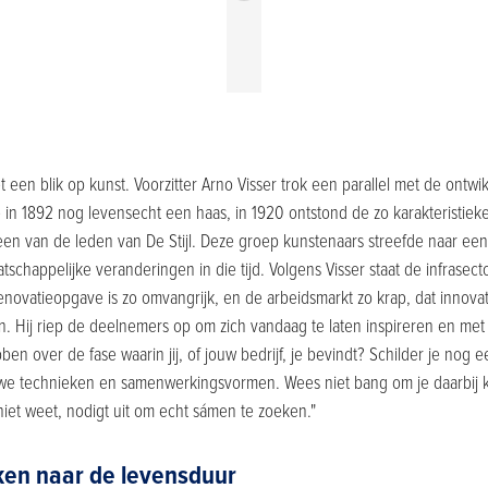
een blik op kunst. Voorzitter Arno Visser trok een parallel met de ontwik
in 1892 nog levensecht een haas, in 1920 ontstond de zo karakteristieke s
 een van de leden van De Stijl. Deze groep kunstenaars streefde naar ee
atschappelijke veranderingen in die tijd. Volgens Visser staat de infrase
enovatieopgave is zo omvangrijk, en de arbeidsmarkt zo krap, dat innova
n. Hij riep de deelnemers op om zich vandaag te laten inspireren en met 
ben over de fase waarin jij, of jouw bedrijf, je bevindt? Schilder je nog e
e technieken en samenwerkingsvormen. Wees niet bang om je daarbij kw
niet weet, nodigt uit om echt sámen te zoeken."
ken naar de levensduur