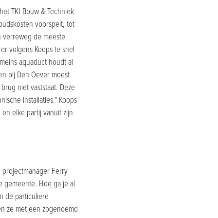
het TKI Bouw & Techniek
udskosten voorspelt, tot
ren verreweg de meeste
er volgens Koops te snel
omeins aquaduct houdt al
gen bij Den Oever moest
brug niet vaststaat. Deze
sche installaties." Koops
n elke partij vanuit zijn
n projectmanager Ferry
 gemeente. Hoe ga je al
 de particuliere
doen ze met een zogenoemd