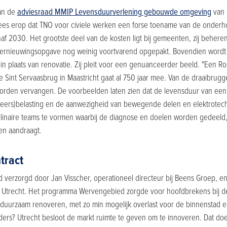
van de
adviesraad MMIP Levensduurverlening gebouwde omgeving
van 
wees erop dat TNO voor civiele werken een forse toename van de onderho
anaf 2030. Het grootste deel van de kosten ligt bij gemeenten, zij behe
ernieuwingsopgave nog weinig voortvarend opgepakt. Bovendien wordt 
n plaats van renovatie. Zij pleit voor een genuanceerder beeld. "Een R
e Sint Servaasbrug in Maastricht gaat al 750 jaar mee. Van de draaibrug
ar worden vervangen. De voorbeelden laten zien dat de levensduur van een 
ers)belasting en de aanwezigheid van bewegende delen en elektrotechni
plinaire teams te vormen waarbij de diagnose en doelen worden gedeeld, e
en aandraagt.
tract
 verzorgd door Jan Visscher, operationeel directeur bij Beens Groep, e
Utrecht. Het programma Wervengebied zorgde voor hoofdbrekens bij de
uurzaam renoveren, met zo min mogelijk overlast voor de binnenstad en
ders? Utrecht besloot de markt ruimte te geven om te innoveren. Dat 