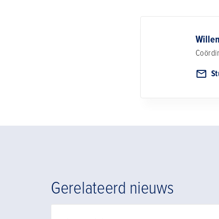
Wille
Coördi
St
Gerelateerd nieuws