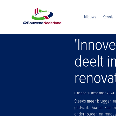
Home
Nieuws
Innoveren door te renoveren deelt inspirat
Nieuws
Kennis
'Innove
deelt i
renova
Dinsdag 10 december 2024
Steeds meer bruggen en
gedacht. Daarom zoeken
onderhouden en renover