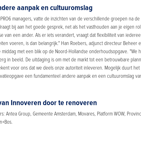
dere aanpak en cultuuromslag
 PRO6 managers, vatte de inzichten van de verschillende groepen na de
draagt bij aan het goede gesprek, net als het vasthouden aan je eigen rol
 van een ander. Als er iets verandert, vraagt dat flexibiliteit van iederee
iten voeren, is dan belangrijk." Han Roebers, adjunct directeur Beheer e
de middag met een blik op de Noord-Hollandse onderhoudsopgave. "We 
berg in beeld. De uitdaging is om met de markt tot een betrouwbare plan
kent voor ons dat we deels onze autoriteit inleveren. Mogelijk duurt het
ovatieopgave een fundamenteel andere aanpak en een cultuuromslag van 
 van Innoveren door te renoveren
rs: Antea Group, Gemeente Amsterdam, Movares, Platform WOW, Provinc
en+Bos.