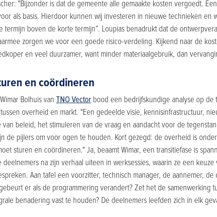
cher: "Bijzonder is dat de gemeente alle gemaakte kosten vergoedt. Een p
voor als basis. Hierdoor kunnen wij investeren in nieuwe technieken en we
ge termijn boven de korte termijn”. Loupias benadrukt dat de ontwerpvera
Daarmee zorgen we voor een goede risico-verdeling. Kijkend naar de kos
dkoper en veel duurzamer, want minder materiaalgebruik, dan vervangi
turen en coördineren
 Wimar Bolhuis van
TNO Vector
bood een bedrijfskundige analyse op de t
ussen overheid en markt. "Een gedeelde visie, kennisinfrastructuur, n
 van beleid, het stimuleren van de vraag en aandacht voor de tegenstand
 zijn de pijlers om voor ogen te houden. Kort gezegd: de overheid is onde
t sturen en coördineren." Ja, beaamt Wimar, een transitiefase is spanne
deelnemers na zijn verhaal uiteen in werksessies, waarin ze een keuze
espreken. Aan tafel een voorzitter, technisch manager, de aannemer, 
t gebeurt er als de programmering verandert? Zet het de samenwerking t
egrale benadering vast te houden? De deelnemers leefden zich in elk geva