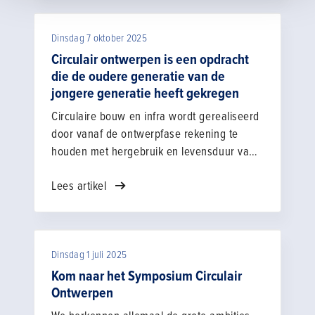
Ingenieursbureaus van bouwbedrijven
spelen een onmisbare rol in de praktische
Dinsdag 7 oktober 2025
vertaalslag van ontwerp naar uitvoering.
"Wij brengen een plan echt tot leven
Circulair ontwerpen is een opdracht
buiten”, zegt voorzitter Don Postma. “Juist
die de oudere generatie van de
jongere generatie heeft gekregen
die combinatie van ontwerpkennis en
praktijkervaring willen we sterker
Circulaire bouw en infra wordt gerealiseerd
uitdragen.”
door vanaf de ontwerpfase rekening te
houden met hergebruik en levensduur van
materialen. Dit vergt samenwerking tussen
Lees artikel
opdrachtgevers en -nemers en toepassing
van circulaire materialen (zoals gerecycled
of biobased materiaal), afvalvermindering
en verlaging van de CO2-uitstoot.
Dinsdag 1 juli 2025
Kom naar het Symposium Circulair
Ontwerpen