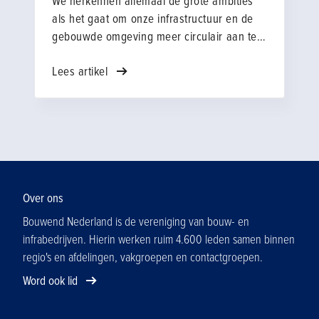
We herkennen allemaal de grote ambities
als het gaat om onze infrastructuur en de
gebouwde omgeving meer circulair aan te
leggen en te onderhouden. Het blijkt vaak
Lees artikel
nog erg uitdagend te zijn om vanuit
ambities tot realisatie te komen. Wat
verstaan we onder circulariteit en wat is
circulair ontwerpen? De Vakgroep
Ingenieursbureaus van Bouwend
Nederland, NLingenieurs en Rijkswaterstaat
hebben het initiatief genomen om
gezamenlijk een symposium te organiseren
Over ons
over Circulair Ontwerpen.
Bouwend Nederland is de vereniging van bouw- en
infrabedrijven. Hierin werken ruim 4.600 leden samen binnen
regio's en afdelingen, vakgroepen en contactgroepen.
Word ook lid