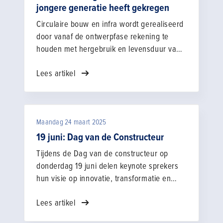
jongere generatie heeft gekregen
die combinatie van ontwerpkennis en
praktijkervaring willen we sterker
Circulaire bouw en infra wordt gerealiseerd
uitdragen.”
door vanaf de ontwerpfase rekening te
houden met hergebruik en levensduur van
materialen. Dit vergt samenwerking tussen
Lees artikel
opdrachtgevers en -nemers en toepassing
van circulaire materialen (zoals gerecycled
of biobased materiaal), afvalvermindering
en verlaging van de CO2-uitstoot.
Maandag 24 maart 2025
19 juni: Dag van de Constructeur
Tijdens de Dag van de constructeur op
donderdag 19 juni delen keynote sprekers
hun visie op innovatie, transformatie en
constructieve veiligheid. De dag eindigt
Lees artikel
feestelijk met de bekendmaking van de
‘Constructeur van het Jaar’ en ‘Talent van