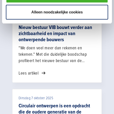
Gerelateerd nieuws
Alleen noodzakelijke cookies
Dinsdag 30 juni 2026
Nieuw bestuur VIB bouwt verder aan
zichtbaarheid en impact van
ontwerpende bouwers
"We doen veel meer dan rekenen en
tekenen." Met die duidelijke boodschap
profileert het nieuwe bestuur van de
Vakgroep Ingenieursbureaus
Lees artikel
Bouwbedrijven (VIB) zich de komende jaren
nadrukkelijker binnen de sector.
Ingenieursbureaus van bouwbedrijven
spelen een onmisbare rol in de praktische
Dinsdag 7 oktober 2025
vertaalslag van ontwerp naar uitvoering.
"Wij brengen een plan echt tot leven
Circulair ontwerpen is een opdracht
buiten”, zegt voorzitter Don Postma. “Juist
die de oudere generatie van de