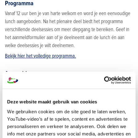
Programma
Vanaf 12 uur ben je van harte welkom en word je een eenvoudige
lunch aangeboden. Na het plenaire deel biedt het programma
verschillende deelsessies om meer diepgang te bereiken. Geef in
het aanmeldformulier aan of je deelneemt aan de lunch én aan
welke deelsessies je wilt deelnemen.
Bekijk hier het volledige programma.
Aanmelden
Klik hier om je aan- of afmelding door te geven.
Organisatie
Deze website maakt gebruik van cookies
Vakgroep Ingenieursbureaus Bouwend Nederland
We gebruiken cookies om de site goed te laten werken,
YouTube-video’s af te spelen, content en advertenties te
Rijkswaterstaat
personaliseren en verkeer te analyseren. Ook delen we
NLingenieurs
info met onze partners voor social media, advertenties en