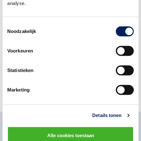
analyse.
Toestemmingsselectie
Noodzakelijk
Harry Wisse
Accountmanager Bouw & Infra Groot
Voorkeuren
Bouwend Nederland
Stuur een e-mail
Statistieken
079-3252 111
Marketing
Details tonen
Alle cookies toestaan