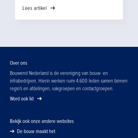
koken, een warmtepomp en een laadpaal
Lees artikel
vragen meer stroom. Maar sinds 1 juli 2026
komt een aanvraag voor een verzwaring
van de aansluiting ook voor kleinverbruikers
in een groot deel van Nederland op een
wachtlijst. Zoeken naar
verduurzamingsoplossingen binnen de
bestaande aansluiting wordt daarmee het
nieuwe normaal.
Over ons
Bouwend Nederland is de vereniging van bouw- en
infrabedrijven. Hierin werken ruim 4.600 leden samen binnen
regio's en afdelingen, vakgroepen en contactgroepen.
Word ook lid
Bekijk ook onze andere websites
De bouw maakt het