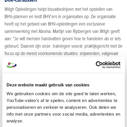
Wilgh Opleidingen helpt bouwbedrijven met het opstellen van
BHV‑plannen en leidt BHV’ers in organisaties op. De organisatie
heeft op het gebied van BHV‑opleidingen een exclusieve
samenwerking met Aboma. Martijn van Rijsbergen van Wilgh geeft
aan: "Je wilt mensen handvatten geven hoe te handelen als er iets
gebeurt. Daarom zijn onze trainingen vooral praktijkgericht met de
focus op de meest voorkomende situaties: snijwonden, valgevaar
en onwelwording. Daar zijn allemaal scenario’s voor.
Die sessies duren niet lang – in twee uur is al veel te doen – en
zijn goed te integreren in een toolboxbijeenkomst. Zo geef je alle
medewerkers handelingsperspectief. Een volledige BHV‑opleiding
Deze website maakt gebruik van cookies
of herhalingstraining is bij ons altijd gericht op praktische
We gebruiken cookies om de site goed te laten werken,
vaardigheden. Er wordt gewerkt met maatwerk‑scenario’s, bij
YouTube-video’s af te spelen, content en advertenties te
voorkeur met een trauma‑acteur/LOTUS‑slachtoffer, waarbij de
personaliseren en verkeer te analyseren. Ook delen we
info met onze partners voor social media, advertenties en
deelnemers ook écht aan de bak moeten. Zo maken we het leren
analyse.
actief en leuk."