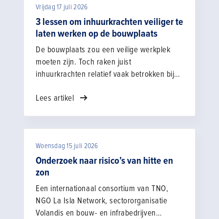
Vrijdag 17 juli 2026
3 lessen om inhuurkrachten veiliger te
laten werken op de bouwplaats
De bouwplaats zou een veilige werkplek
moeten zijn. Toch raken juist
inhuurkrachten relatief vaak betrokken bij
ongevallen. Hoe zorg je ervoor dat zij zich
Lees artikel
betrokken voelen bij de veiligheid op de
bouwplaats? Met het leerproject
Betrokkenheid inhuurkrachten – onderdeel
van het Convenant veilig werken door en
Woensdag 15 juli 2026
met ingehuurd personeel van Bouwend
Nederland, GCVB, AFNL, ABU en NBBU –
Onderzoek naar risico’s van hitte en
onderzoeken Rolf van der Meijden (ABU) en
zon
Loes Waterreus (NBBU) wat hiervoor nodig
Een internationaal consortium van TNO,
is. Samen werken zij in dit project aan 3
NGO La Isla Network, sectororganisatie
thema’s: sociale veiligheid, duidelijke
Volandis en bouw- en infrabedrijven