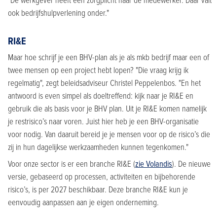
"De werkgever heeft een zorgplicht naar de medewerker. Daar valt
ook bedrijfshulpverlening onder."
RI&E
Maar hoe schrijf je een BHV-plan als je als mkb bedrijf maar een of
twee mensen op een project hebt lopen? "Die vraag krijg ik
regelmatig", zegt beleidsadviseur Christel Peppelenbos. "En het
antwoord is even simpel als doeltreffend: kijk naar je RI&E en
gebruik die als basis voor je BHV plan. Uit je RI&E komen namelijk
je restrisico’s naar voren. Juist hier heb je een BHV-organisatie
voor nodig. Van daaruit bereid je je mensen voor op de risico’s die
zij in hun dagelijkse werkzaamheden kunnen tegenkomen."
Voor onze sector is er een branche RI&E (
zie Volandis
). De nieuwe
versie, gebaseerd op processen, activiteiten en bijbehorende
risico’s, is per 2027 beschikbaar. Deze branche RI&E kun je
eenvoudig aanpassen aan je eigen onderneming.