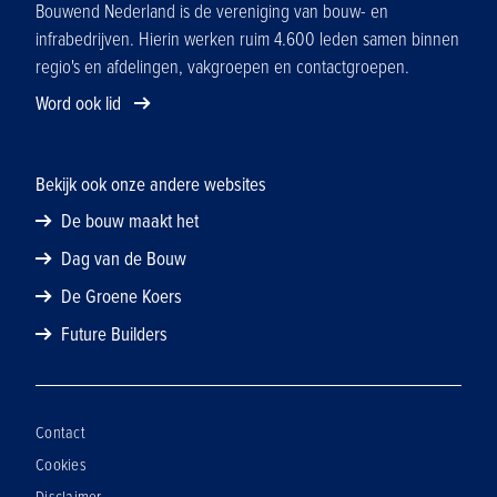
organisaties die asbest uit grond
Bouwend Nederland is de vereniging van bouw- en
verwijderen. Om dubbele certificering te
infrabedrijven. Hierin werken ruim 4.600 leden samen binnen
voorkomen, sluit het ministerie van Sociale
regio's en afdelingen, vakgroepen en contactgroepen.
Zaken en Werkgelegenheid aan op de
Word ook lid
bestaande wettelijke KWALIBO-erkenning
voor de BRL SIKB 7000 respectievelijk
7500, inclusief het certificaat dat daaraan
Bekijk ook onze andere websites
ten grondslag ligt. De opleidingsplicht is
De bouw maakt het
echter veel breder, namelijk voor iedereen
die (beroepsmatig) blootgesteld kan worden
Dag van de Bouw
aan asbest.
De Groene Koers
Future Builders
Contact
Cookies