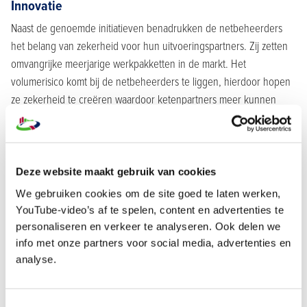
Innovatie
Naast de genoemde initiatieven benadrukken de netbeheerders
het belang van zekerheid voor hun uitvoeringspartners. Zij zetten
omvangrijke meerjarige werkpakketten in de markt. Het
volumerisico komt bij de netbeheerders te liggen, hierdoor hopen
ze zekerheid te creëren waardoor ketenpartners meer kunnen
investeren in opschaling, opleiding, kennis en innovatie. Tot slot
benadrukken de netbeheerders de noodzaak om te innoveren en
efficiënter te werken. Er is een structureel tekort aan
gekwalificeerde technici en daarom zullen ze samenwerken met
Deze website maakt gebruik van cookies
ketenpartners om te focussen op innovaties die de
We gebruiken cookies om de site goed te laten werken,
productiesnelheid verhogen. Dit omvat onder andere
YouTube-video’s af te spelen, content en advertenties te
standaardisatie, modulaire oplossingen en technologische
personaliseren en verkeer te analyseren. Ook delen we
verbeteringen.
info met onze partners voor social media, advertenties en
analyse.
Samen en Sneller aan de Slag
Het is mooi om te zien dat Netbeheer Nederland met deze concept
Toestemmingsselectie