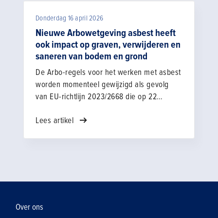
of je organisatie daadwerkelijk klaar is voor
Donderdag 16 april 2026
de invoering.
Nieuwe Arbowetgeving asbest heeft
ook impact op graven, verwijderen en
saneren van bodem en grond
De Arbo-regels voor het werken met asbest
worden momenteel gewijzigd als gevolg
van EU-richtlijn 2023/2668 die op 22
november 2023 is aangenomen. Deze
Lees artikel
Richtlijn stelt onder andere eisen aan
personen en bedrijven die met asbest
werken. Ook werkzaamheden in
asbesthoudende bodem en met asbest
verontreinigde grond vallen onder de
Richtlijn. Binnen de bodemsector raakt de
vergunningplicht vooral organisaties die
asbest verontreinigde bodem saneren en
Over ons