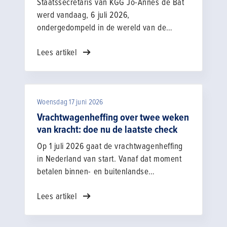
Staatssecretaris van KGG Jo-Annes de Bat
werd vandaag, 6 juli 2026,
ondergedompeld in de wereld van de
ondergrondse infra voor energie. ’s
Lees artikel
Ochtends bezocht hij het opleidingscentrum
GO Infra dat is opgezet door de
aannemingsbedrijven BAM Energie & Water
B.V. en Siers Groep B.V., maar ook voor
Woensdag 17 juni 2026
andere bedrijven in de sector open staat.
Hij sprak daar met leermeesters en
Vrachtwagenheffing over twee weken
leerlingen over vakmanschap, veiligheid en
van kracht: doe nu de laatste check
de aantrekkelijkheid van de sector.
Op 1 juli 2026 gaat de vrachtwagenheffing
in Nederland van start. Vanaf dat moment
betalen binnen- en buitenlandse
vrachtwagens per gereden kilometer op
Lees artikel
snelwegen en een aantal provinciale en
gemeentelijke wegen. Met nog twee weken
te gaan is het belangrijk om te controleren