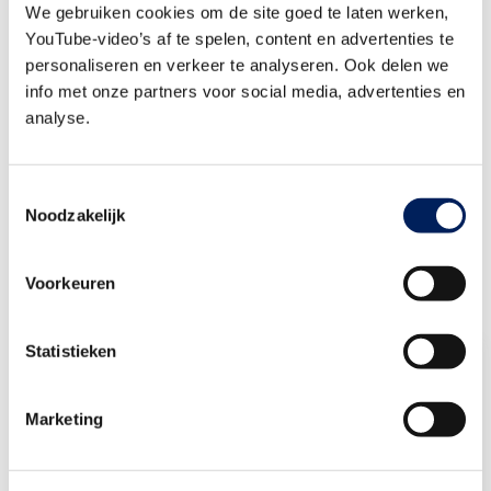
We gebruiken cookies om de site goed te laten werken,
YouTube-video’s af te spelen, content en advertenties te
Praktische informatie
personaliseren en verkeer te analyseren. Ook delen we
Datum: dinsdag 9 juni
info met onze partners voor social media, advertenties en
Tijd: 10:00 - 11:00
analyse.
Locatie: online webinar
Toestemmingsselectie
Direct aanmelden
Noodzakelijk
Voorkeuren
Statistieken
Niels Wensing
Directeur dienstverlening
Bouwend
Marketing
Nederland
Stuur een e-mail