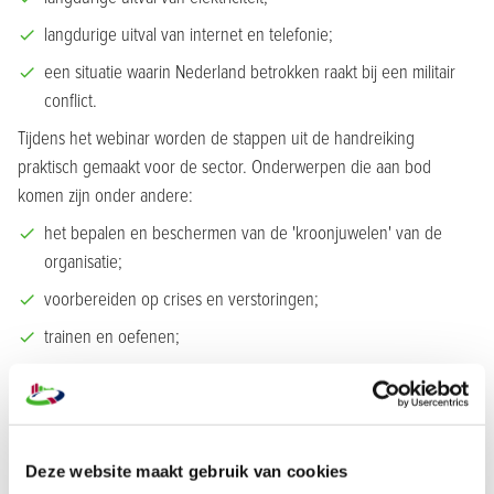
langdurige uitval van internet en telefonie;
een situatie waarin Nederland betrokken raakt bij een militair
conflict.
Tijdens het webinar worden de stappen uit de handreiking
praktisch gemaakt voor de sector. Onderwerpen die aan bod
komen zijn onder andere:
het bepalen en beschermen van de 'kroonjuwelen' van de
organisatie;
voorbereiden op crises en verstoringen;
trainen en oefenen;
handelen tijdens een crisis;
herstellen en leren na afloop.
Deelnemers krijgen praktische tips en concrete eerste stappen om
Deze website maakt gebruik van cookies
de weerbaarheid van hun organisatie te versterken.