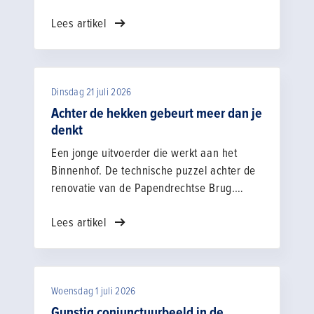
Juist de combinatie van landelijke,
Lees artikel
regionale en lokale initiatieven maakt het
verschil. Van zichtbaarheid op scholen en
evenementen, tot verhalen uit de praktijk en
gesprekken in je eigen netwerk: elk
Dinsdag 21 juli 2026
contactmoment draagt bij aan een positief
beeld van onze sector.
Achter de hekken gebeurt meer dan je
denkt
Een jonge uitvoerder die werkt aan het
Binnenhof. De technische puzzel achter de
renovatie van de Papendrechtse Brug.
Familiebedrijven waar vakmanschap al
Lees artikel
generaties lang wordt doorgegeven. In het
vierde seizoen van De bouw maakt het
laten we Nederland opnieuw kennismaken
met de bouw en infra.
Woensdag 1 juli 2026
Gunstig conjunctuurbeeld in de