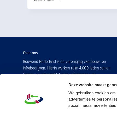
andere maatregelen. In dit artikel zetten we
een en ander op een rijtje.
Over ons
Bouwend Nederland is de vereniging van bouw- en
infrabedrijven. Hierin werken ruim 4.600 leden samen
binnen regio's en afdelingen, vakgroepen en
contactgroepen.
Deze website maakt gebru
Word ook lid
We gebruiken cookies om d
advertenties te personalis
social media, advertenties