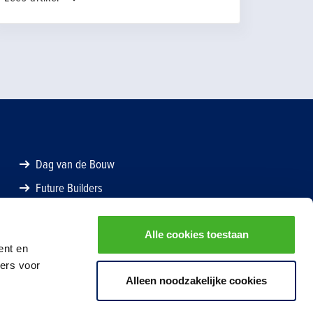
Ledenvoordelen, Advies en Academy, die
klaarstaan om je verder te helpen.
Dag van de Bouw
Future Builders
Alle cookies toestaan
ent en
ners voor
Alleen noodzakelijke cookies