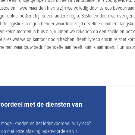
n een rondje gelopen waaruit een inventarisatielijst is voortgevloeid, 
ustoelen. Twee maanden hierna zijn we volledig door Lyreco bevoorraad
r ook al bedient hij nu een andere regio. Bestellen doen we overigens
t de logistiek in eigen beheer waardoor altijd dezelfde chauffeur langsk
artikelen morgen in huis zijn, kunnen we rekenen op een snelle en betr
t alles wat we op kantoor nodig hebben, heeft Lyreco ons in relatief kort
emen waar jouw bedrijf behoefte aan heeft, kan ik aanraden. Hun assort
voordeel met de diensten van
mogelijkheden en het ledenvoordeel bij Lyreco?
op met onze afdeling ledenvoordelen via