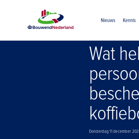
Home
Nieuws
Wat hebben printpapier persoonlijke bes
Nieuws
Kennis
Wat he
persoon
besche
koffie
Donderdag 11 december 20