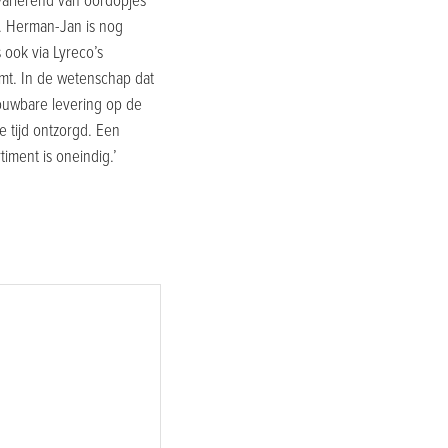
variërend van oordopjes
. Herman-Jan is nog
 ook via Lyreco’s
omt. In de wetenschap dat
ouwbare levering op de
e tijd ontzorgd. Een
iment is oneindig.’