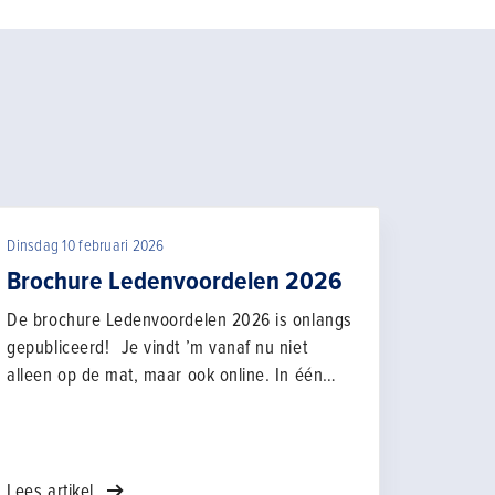
Dinsdag 10 februari 2026
Brochure Ledenvoordelen 2026
De brochure Ledenvoordelen 2026 is onlangs
gepubliceerd! Je vindt ’m vanaf nu niet
alleen op de mat, maar ook online. In één
oogopslag ontdek je alle voordelen die
Bouwend Nederland samen met haar
voordeelpartners voor je heeft geregeld.
Bovendien maak je kennis met de teams van
Lees artikel