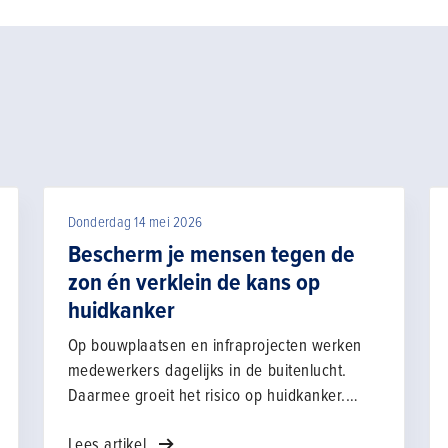
Donderdag 14 mei 2026
Bescherm je mensen tegen de
zon én verklein de kans op
huidkanker
Op bouwplaatsen en infraprojecten werken
medewerkers dagelijks in de buitenlucht.
Daarmee groeit het risico op huidkanker.
Bescherming is cruciaal – en daar kun jij als
Lees artikel
werkgever écht het verschil maken.