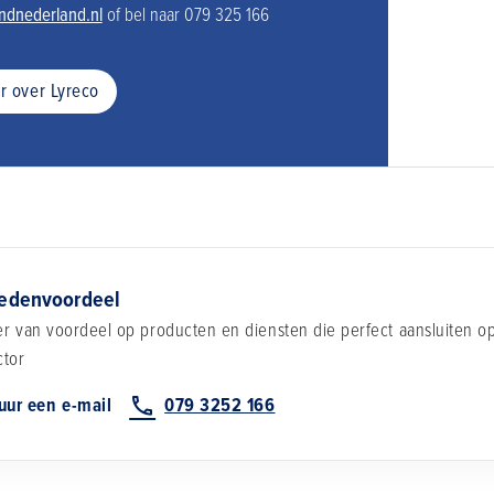
dnederland.nl
of bel naar 079 325 166
r over Lyreco
edenvoordeel
eer van voordeel op producten en diensten die perfect aansluiten 
ctor
uur een e-mail
079 3252 166