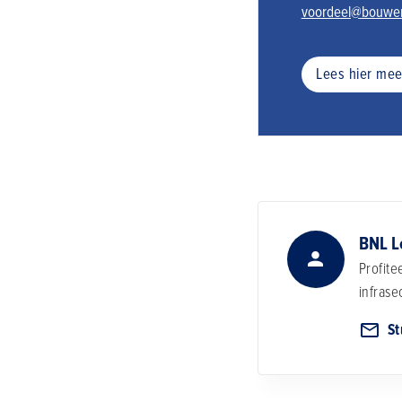
voordeel@bouwen
Lees hier mee
BNL L
Profit
infrase
St