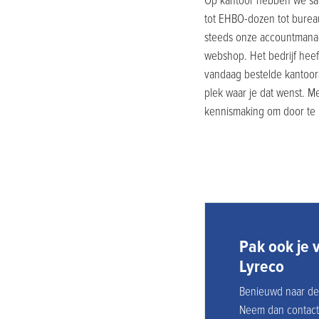
Op kantoor hebben we same
tot EHBO-dozen tot burea
steeds onze accountmanage
webshop. Het bedrijf heef
vandaag bestelde kantoor
plek waar je dat wenst. Me
kennismaking om door te n
Pak ook je 
Lyreco
Benieuwd naar de 
Neem dan contact 