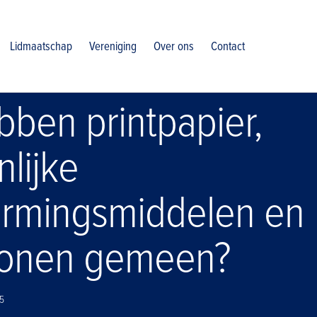
chermingsmiddelen en koffiebonen gemeen
Lidmaatschap
Vereniging
Over ons
Contact
bben printpapier,
lijke
rmingsmiddelen en
bonen gemeen?
25