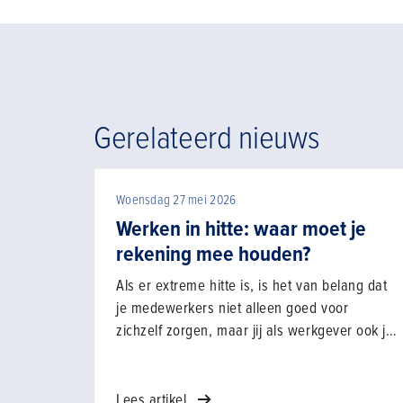
Gerelateerd nieuws
Woensdag 27 mei 2026
Werken in hitte: waar moet je
rekening mee houden?
Als er extreme hitte is, is het van belang dat
je medewerkers niet alleen goed voor
zichzelf zorgen, maar jij als werkgever ook je
verantwoordelijkheden neemt. Daar hebben
we afspraken over gemaakt in de cao Bouw
& Infra, maar natuurlijk zijn er ook nog
Lees artikel