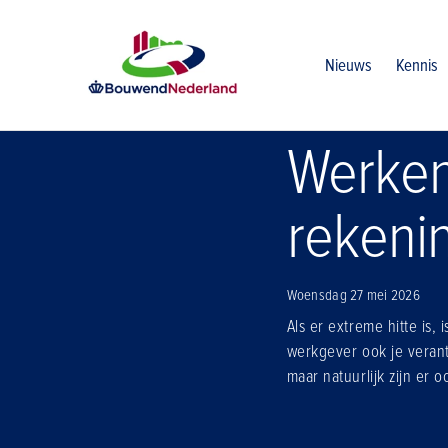
Home
Nieuws
Werken in hitte waar moet je rekening me
Nieuws
Kennis
Werken 
rekeni
Woensdag 27 mei 2026
Als er extreme hitte is,
werkgever ook je veran
maar natuurlijk zijn er 