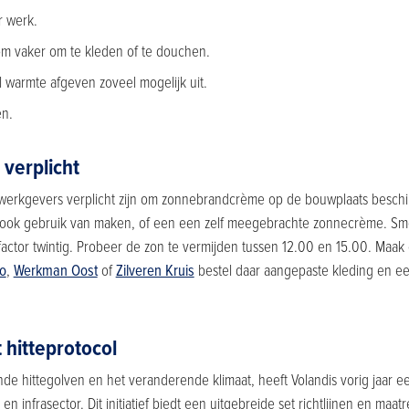
r werk.
om vaker om te kleden of te douchen.
l warmte afgeven zoveel mogelijk uit.
en.
s verplicht
at werkgevers verplicht zijn om zonnebrandcrème op de bouwplaats beschik
ok gebruik van maken, of een een zelf meegebrachte zonnecrème. Smee
factor twintig. Probeer de zon te vermijden tussen 12.00 en 15.00. Maak
co
,
Werkman Oost
of
Zilveren Kruis
bestel daar aangepaste kleding en e
 hitteprotocol
de hittegolven en het veranderende klimaat, heeft Volandis vorig jaar ee
n infrasector. Dit initiatief biedt een uitgebreide set richtlijnen en maat