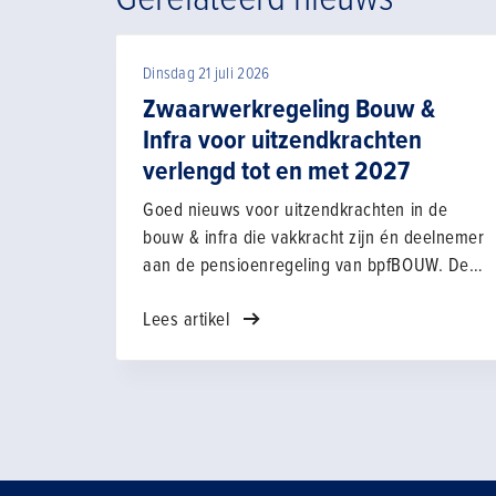
Dinsdag 21 juli 2026
Zwaarwerkregeling Bouw &
Infra voor uitzendkrachten
verlengd tot en met 2027
Goed nieuws voor uitzendkrachten in de
bouw & infra die vakkracht zijn én deelnemer
aan de pensioenregeling van bpfBOUW. De
zwaarwerkregeling Bouw & Infra is voor
Lees artikel
uitzendkrachten met één jaar verlengd tot en
met 31 december 2027. Wat betekent dit?