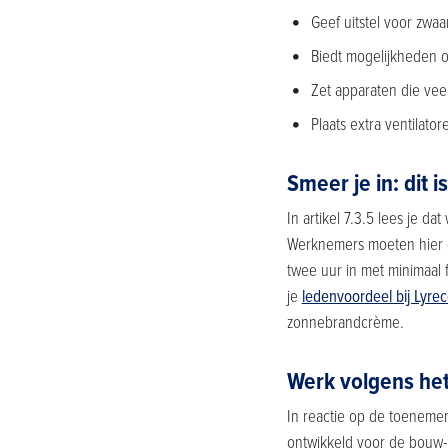
Geef uitstel voor zwaa
Biedt mogelijkheden 
Zet apparaten die vee
Plaats extra ventilator
Smeer je in: dit i
In artikel 7.3.5 lees je d
Werknemers moeten hier o
twee uur in met minimaal 
je
ledenvoordeel bij Lyre
zonnebrandcrème.
Werk volgens het
In reactie op de toenemen
ontwikkeld voor de bouw- e