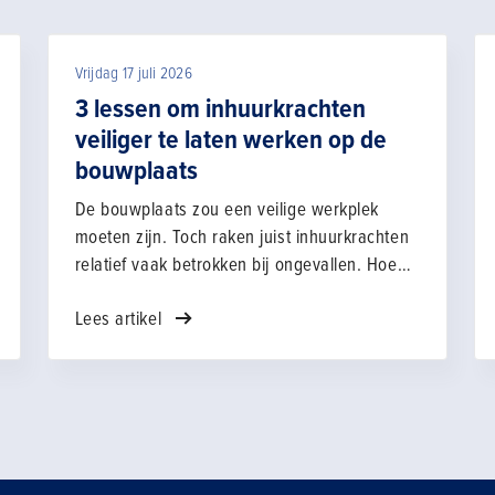
Vrijdag 17 juli 2026
3 lessen om inhuurkrachten
veiliger te laten werken op de
bouwplaats
De bouwplaats zou een veilige werkplek
moeten zijn. Toch raken juist inhuurkrachten
relatief vaak betrokken bij ongevallen. Hoe
zorg je ervoor dat zij zich betrokken voelen
Lees artikel
bij de veiligheid op de bouwplaats? Met het
leerproject Betrokkenheid inhuurkrachten –
onderdeel van het Convenant veilig werken
door en met ingehuurd personeel van
Bouwend Nederland, GCVB, AFNL, ABU en
NBBU – onderzoeken Rolf van der Meijden
(ABU) en Loes Waterreus (NBBU) wat