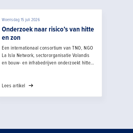
Woensdag 15 juli 2026
Onderzoek naar risico’s van hitte
en zon
Een internationaal consortium van TNO, NGO
La Isla Network, sectororganisatie Volandis
en bouw- en infrabedrijven onderzoekt hitte
en zonblootstelling voor werknemers in de
Bouw & Infra. Het doel is om in kaart te
brengen hoe de risico's hiervan voor
Lees artikel
personeel in die sectoren goed ingeschat en
beheerst kunnen worden.