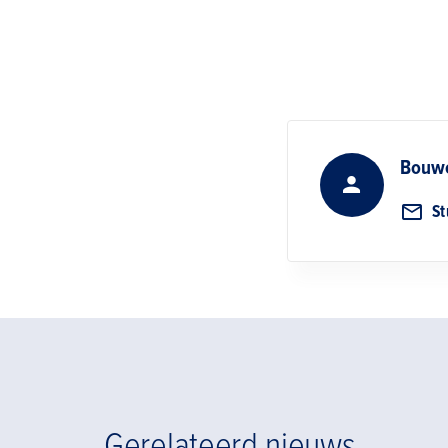
Bouwe
St
Gerelateerd nieuws