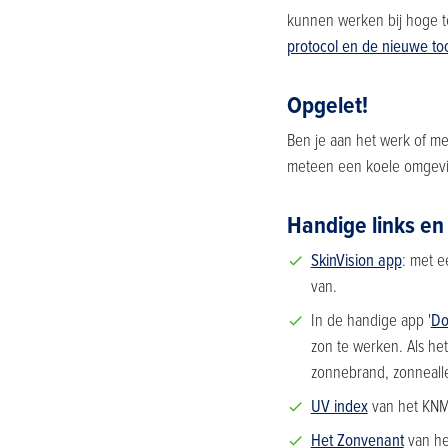
kunnen werken bij hoge te
protocol en de nieuwe too
Opgelet!
Ben je aan het werk of mer
meteen een koele omgevi
Handige links en 
SkinVision app
: met e
van.
In de handige app '
Do
zon te werken. Als het
zonnebrand, zonneall
UV index
van het KNM
Het Zonvenant
van he