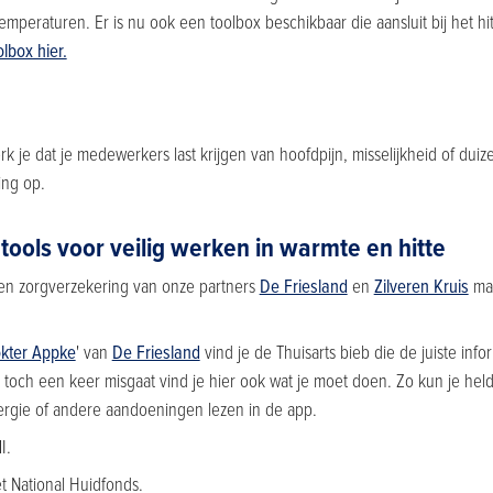
mperaturen. Er is nu ook een toolbox beschikbaar die aansluit bij het hi
lbox hier.
k je dat je medewerkers last krijgen van hoofdpijn, misselijkheid of dui
ng op.
tools voor veilig werken in warmte en hitte
en zorgverzekering van onze partners
De Friesland
en
Zilveren Kruis
maa
kter Appke
' van
De Friesland
vind je de Thuisarts bieb die de juiste inf
 toch een keer misgaat vind je hier ook wat je moet doen. Zo kun je held
ergie of andere aandoeningen lezen in de app.
I.
t National Huidfonds.