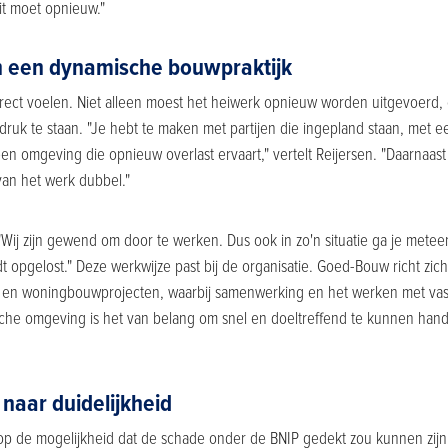
it moet opnieuw."
n een dynamische bouwpraktijk
irect voelen. Niet alleen moest het heiwerk opnieuw worden uitgevoerd, 
k te staan. "Je hebt te maken met partijen die ingepland staan, met e
n omgeving die opnieuw overlast ervaart," vertelt Reijersen. "Daarnaast
van het werk dubbel."
 "Wij zijn gewend om door te werken. Dus ook in zo'n situatie ga je metee
 opgelost." Deze werkwijze past bij de organisatie. Goed-Bouw richt zich
n en woningbouwprojecten, waarbij samenwerking en het werken met vaste
sche omgeving is het van belang om snel en doeltreffend te kunnen han
naar duidelijkheid
op de mogelijkheid dat de schade onder de BNIP gedekt zou kunnen zij