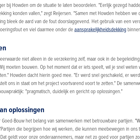
 bij Howden om de situatie te laten beoordelen. "Eerlijk gezegd hadden
dekking konden vallen," zegt Reijersen. "Samen met Howden hebben we d
ling bleek de aard van de fout doorslaggevend. Het gebruik van een ve
oeringsfout en viel daarmee onder de
aansprakelijkheidsdekking
binnen
en
eerwaarde niet alleen in de verzekering zelf, maar ook in de begeleiding.
 Wij moeten bouwen. Op het moment dat er iets speelt, wil je snel weten 
tten." Howden dacht hierin goed mee. "Er werd snel geschakeld, er we
stelt ons in staat om het project voortvarend voort te zetten." De samenw
ouwpraktijk: "pragmatisch, duidelijk en gericht op oplossingen."
an oplossingen
or Goed-Bouw het belang van samenwerken met betrouwbare partijen. "W
. "Partijen die begrijpen hoe wij werken, die kunnen meebewegen in ons
Dat geldt voor onze onderaannemers, maar net zo goed voor partijen zo