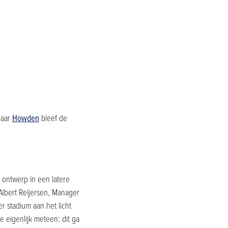
laar
Howden
bleef de
 ontwerp in een latere
 Albert Reijersen, Manager
r stadium aan het licht
je eigenlijk meteen: dit ga