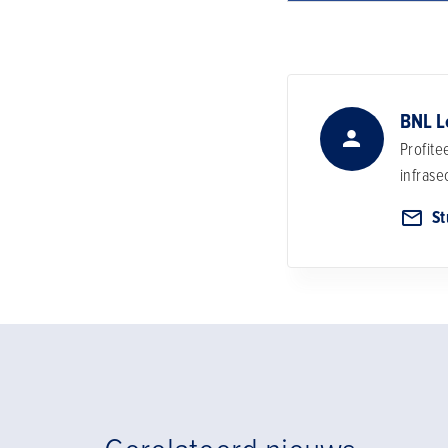
BNL L
Profit
infrase
St