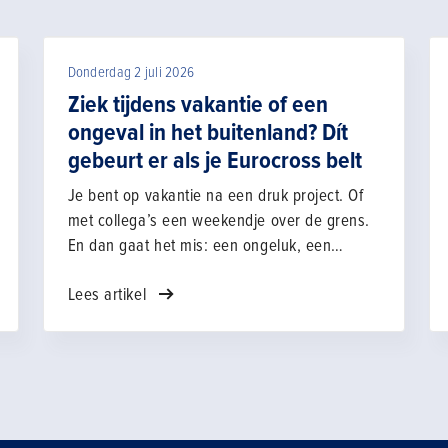
Donderdag 2 juli 2026
Ziek tijdens vakantie of een
ongeval in het buitenland? Dít
gebeurt er als je Eurocross belt
Je bent op vakantie na een druk project. Of
met collega’s een weekendje over de grens.
En dan gaat het mis: een ongeluk, een
ziekenhuisopname of je auto total loss. Wat
Lees artikel
doe je dan?