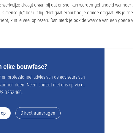
e werkwijze draagt eraan bij dat er snel kan worden gehandeld wanneer z
s menselijk," besluit hij. "Het gaat erom hoe je ermee omgaat. Als je sn
n hebt, kun je veel oplossen. Dan merk je ook de waarde van een goede v
n elke bouwfase?
P en professioneel advies van de adviseurs van
kunnen doen. Neem contact met ons op via
e-
79 3252 166.
 op
Direct aanvragen