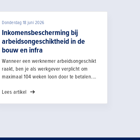
Donderdag 18 juni 2026
Inkomensbescherming bij
arbeidsongeschiktheid in de
bouw en infra
Wanneer een werknemer arbeidsongeschikt
raakt, ben je als werkgever verplicht om
maximaal 104 weken loon door te betalen.
Daarna krijgt de werknemer te maken met de
Lees artikel
WIA (Wet werk en inkomen naar
arbeidsvermogen) en met aanvullingen vanuit
de cao Bouw & Infra.