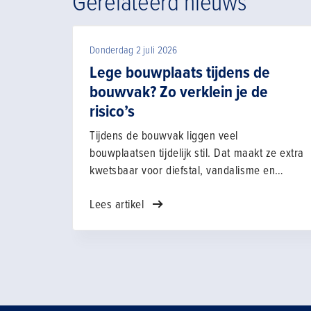
Gerelateerd nieuws
Donderdag 2 juli 2026
Lege bouwplaats tijdens de
bouwvak? Zo verklein je de
risico’s
Tijdens de bouwvak liggen veel
bouwplaatsen tijdelijk stil. Dat maakt ze extra
kwetsbaar voor diefstal, vandalisme en
andere risico's. Juist in deze periode is het
Lees artikel
belangrijk om stil te staan bij de beveiliging
van je project.