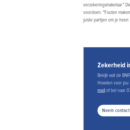
verzekeringsmakelaar." Di
voordoen. "Fouten maken i
juiste partijen om je hee
Zekerheid i
Bekijk wat de BNI
Howden voor jou 
mail
of bel naar 0
Neem contact