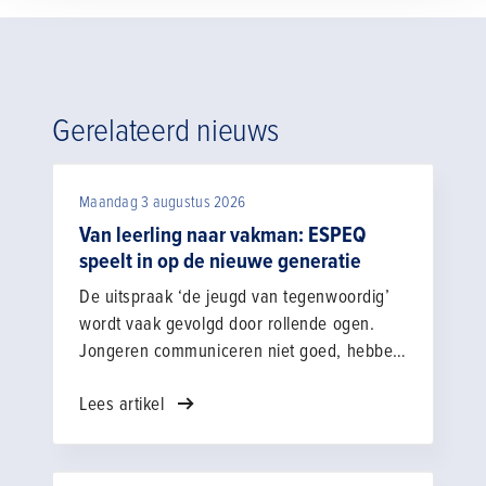
Gerelateerd nieuws
Maandag 3 augustus 2026
Van leerling naar vakman: ESPEQ
speelt in op de nieuwe generatie
De uitspraak ‘de jeugd van tegenwoordig’
wordt vaak gevolgd door rollende ogen.
Jongeren communiceren niet goed, hebben
een mindere werkethos en zijn
Lees artikel
materialistisch. “Als dat allemaal al zo zou
zijn, hoe gaan we daar dan mee om? Dat is
de vraag die je jezelf moet stellen.” Stef