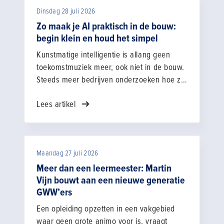
Noppers werkt als manager Relatiebeheer
Dinsdag 28 juli 2026
en Marktontwikkeling bij ESPEQ
Bouwopleidingen uit het Noord-Hollandse
Zo maak je AI praktisch in de bouw:
Heerhugowaard. “Wij richten onze
begin klein en houd het simpel
opleidingen zo in dat jongeren niet alleen
Kunstmatige intelligentie is allang geen
de kneepjes van het vak leren, maar ook de
toekomstmuziek meer, ook niet in de bouw.
werknemersvaardigheden en het
Steeds meer bedrijven onderzoeken hoe ze
zelfvertrouwen om hun plek te vinden op de
AI kunnen inzetten in hun dagelijkse werk.
bouwplaats.”
Lees artikel
Tijdens een bezoek aan Roelofs gaan
financieel directeur Jorinde Kloezeman-
Nijland en innovatie­manager Jos Veneberg
met elkaar in gesprek over hun ervaringen.
Maandag 27 juli 2026
De een staat nog aan het begin, de ander is
al verder met datagedreven werken. Wat
Meer dan een leermeester: Martin
werkt in de praktijk en waar begin je?
Vijn bouwt aan een nieuwe generatie
GWW’ers
Een opleiding opzetten in een vakgebied
waar geen grote animo voor is, vraagt