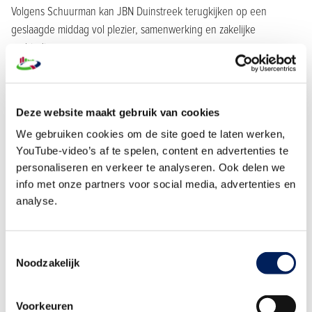
Volgens Schuurman kan JBN Duinstreek terugkijken op een
geslaagde middag vol plezier, samenwerking en zakelijke
verbindingen.
Deze website maakt gebruik van cookies
Item
Item
We gebruiken cookies om de site goed te laten werken,
1
YouTube-video’s af te spelen, content en advertenties te
1
of
personaliseren en verkeer te analyseren. Ook delen we
of
8
info met onze partners voor social media, advertenties en
8
analyse.
Nog geen lid van Jong Bouwend Nederland?
Lijkt het je leuk om ook eens aanwezig te zijn bij een bijeenkomst
van JBN? Laat het weten via
Wessel Schuurman
.
JBN is onze
Toestemmingsselectie
Noodzakelijk
jongerentak
voor managers, DGA's en bestuurders onder de
veertig. Iedereen onder die leeftijd kan lid worden van JBN om zo
kennis uit te wisselen, te netwerken, workshops of een masterclass
Voorkeuren