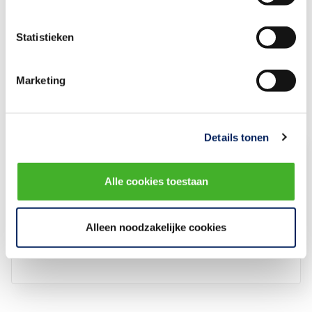
te volgen, maar ook om mee te gaan met een toffe excursie. Als
JBN willen we de komende jaren de stem van de jongere generatie
Statistieken
binnen de bouw- en infrasector laten horen. JBN kost slechts
tweehonderd euro voor een heel jaar.
Marketing
Details tonen
Wessel Schuurman
Verenigingsmanager Regio Randstad
Alle cookies toestaan
Noord
Bouwend Nederland
Stuur een e-mail
Alleen noodzakelijke cookies
079-3252 231 / 06-5103 0544