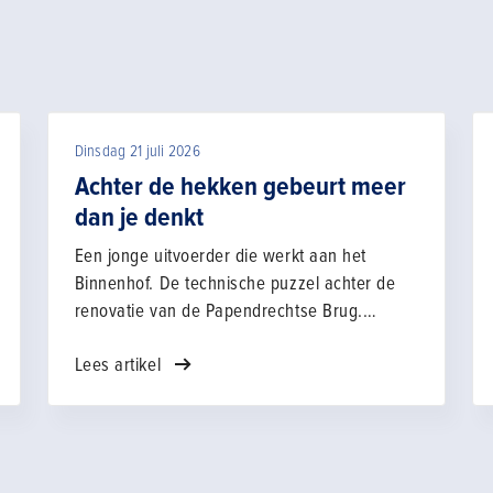
Dinsdag 21 juli 2026
Achter de hekken gebeurt meer
dan je denkt
Een jonge uitvoerder die werkt aan het
Binnenhof. De technische puzzel achter de
renovatie van de Papendrechtse Brug.
Familiebedrijven waar vakmanschap al
Lees artikel
generaties lang wordt doorgegeven. In het
vierde seizoen van De bouw maakt het laten
we Nederland opnieuw kennismaken met de
bouw en infra.