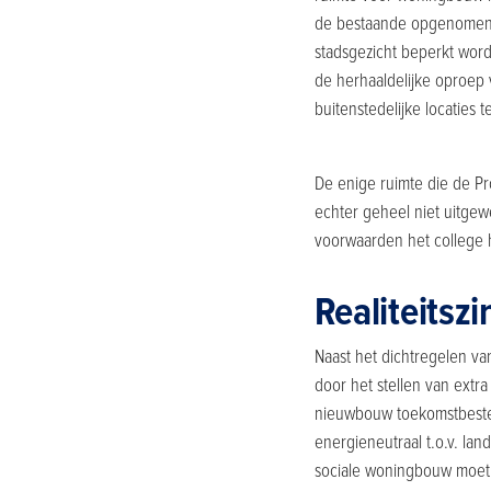
de bestaande opgenomen 
stadsgezicht beperkt word
de herhaaldelijke oproep
buitenstedelijke locaties 
De enige ruimte die de Pro
echter geheel niet uitgewe
voorwaarden het college 
Realiteitsz
Naast het dichtregelen v
door het stellen van extra
nieuwbouw toekomstbestendig
energieneutraal t.o.v. lan
sociale woningbouw moet b