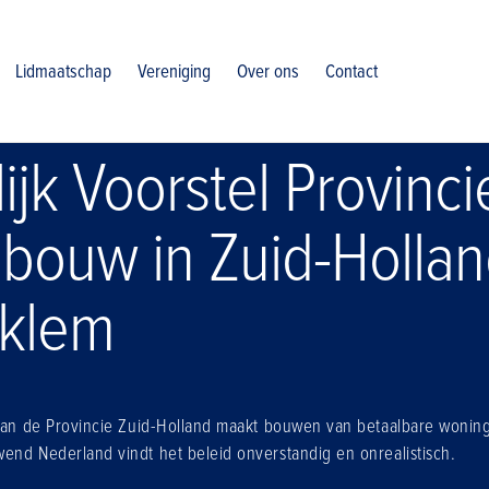
uw in zuid holland verder klem
Lidmaatschap
Vereniging
Over ons
Contact
ijk Voorstel Provinci
bouw in Zuid-Holla
 klem
 van de Provincie Zuid-Holland maakt bouwen van betaalbare wonin
end Nederland vindt het beleid onverstandig en onrealistisch.