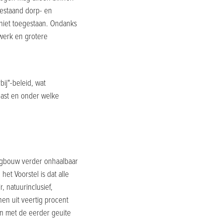
estaand dorp- en
 niet toegestaan. Ondanks
werk en grotere
ij"-beleid, wat
 past en onder welke
ngbouw verder onhaalbaar
et Voorstel is dat alle
, natuurinclusief,
nen uit veertig procent
jn met de eerder geuite