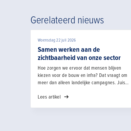
Gerelateerd nieuws
Woensdag 22 juli 2026
Samen werken aan de
zichtbaarheid van onze sector
Hoe zorgen we ervoor dat mensen blijven
kiezen voor de bouw en infra? Dat vraagt om
meer dan alleen landelijke campagnes. Juist
de combinatie van landelijke, regionale en
Lees artikel
lokale initiatieven maakt het verschil. Van
zichtbaarheid op scholen en evenementen,
tot verhalen uit de praktijk en gesprekken in
je eigen netwerk: elk contactmoment draagt
bij aan een positief beeld van onze sector.