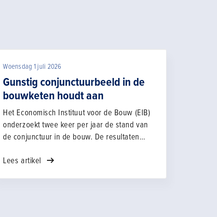
Woensdag 1 juli 2026
Gunstig conjunctuurbeeld in de
bouwketen houdt aan
Het Economisch Instituut voor de Bouw (EIB)
onderzoekt twee keer per jaar de stand van
de conjunctuur in de bouw. De resultaten
over de eerste helft van 2026 blijven gunstig.
Lees artikel
De werkvoorraad nam in alle schakels van de
bouwketen toe. De verwachtingen voor
omzet en personeel bleven over de hele
keten stabiel, met vooral bij
installatiebedrijven een duidelijke verbetering