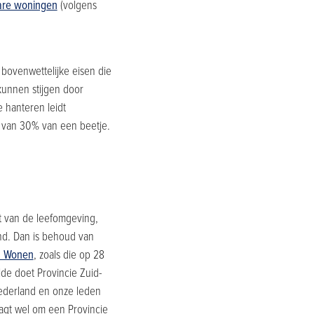
are woningen
(volgens
ovenwettelijke eisen die
unnen stijgen door
 hanteren leidt
ts van 30% van een beetje.
t van de leefomgeving,
nd. Dan is behoud van
a Wonen
, zoals die op 28
de doet Provincie Zuid-
Nederland en onze leden
aagt wel om een Provincie