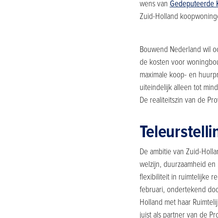
wens van
Gedeputeerde K
Zuid-Holland koopwonin
Bouwend Nederland wil oo
de kosten voor woningbou
maximale koop- en huurpri
uiteindelijk alleen tot mi
De realiteitszin van de Pro
Teleurstelli
De ambitie van Zuid-Holl
welzijn, duurzaamheid en
flexibiliteit in ruimtelijk
februari, ondertekend doo
Holland met haar Ruimteli
juist als partner van de P