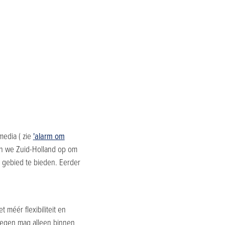
media ( zie
'
alarm om
n we Zuid-Holland op om
k gebied te bieden. Eerder
 méér flexibiliteit en
oegen mag alleen binnen