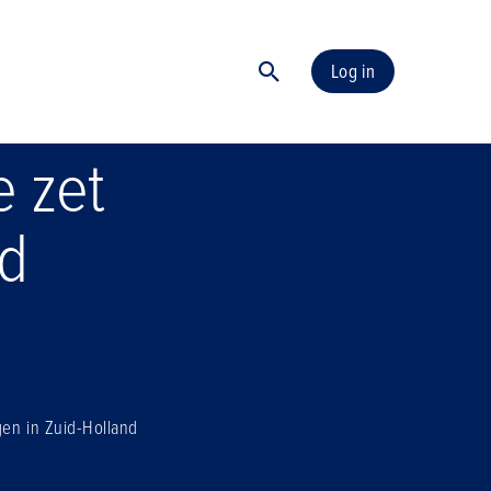
Log in
e zet
nd
gen in Zuid-Holland