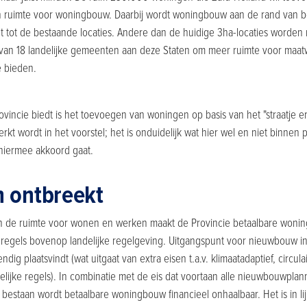
ruimte voor woningbouw. Daarbij wordt woningbouw aan de rand van b
t tot de bestaande locaties. Andere dan de huidige 3ha-locaties worden
 van 18 landelijke gemeenten aan deze Staten om meer ruimte voor maat
te bieden.
vincie biedt is het toevoegen van woningen op basis van het "straatje erb
rkt wordt in het voorstel; het is onduidelijk wat hier wel en niet binnen
hiermee akkoord gaat.
in ontbreekt
an de ruimte voor wonen en werken maakt de Provincie betaalbare woni
 regels bovenop landelijke regelgeving. Uitgangspunt voor nieuwbouw in h
 plaatsvindt (wat uitgaat van extra eisen t.a.v. klimaatadaptief, circulair
delijke regels). In combinatie met de eis dat voortaan alle nieuwbouwplan
estaan wordt betaalbare woningbouw financieel onhaalbaar. Het is in li