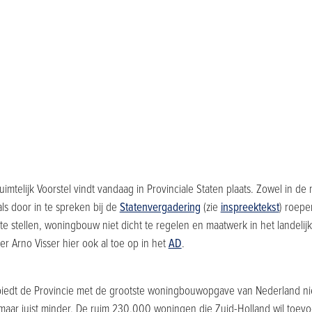
mtelijk Voorstel vindt vandaag in Provinciale Staten plaats. Zowel in de 
als door in te spreken bij de
Statenvergadering
(zie
inspreektekst
) roepe
te stellen, woningbouw niet dicht te regelen en maatwerk in het landelij
ter Arno Visser hier ook al toe op in het
AD
.
l biedt de Provincie met de grootste woningbouwopgave van Nederland niet
aar juist minder. De ruim 230.000 woningen die Zuid-Holland wil toev