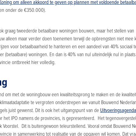
oning om alleen akkoord te geven op plannen met voldoende betaalb
gen onder de €350.000).
k graag tweederde betaalbare woningen bouwen, maar het stellen van b
w alleen maar verder doen toenemen terwijl de opbrengsten niet mee k
jzen voor betaalbaarheid te hanteren en een aandeel van 40% sociaal te
nder (betaalbare) woningen. En dan is 40% van nul uiteindelijk nul in plaa
vincie ontbreekt hier volledig.
ng
and om met de woningbouw een kwaliteitssprong te maken en de kwalitei
 klimaatadaptatie te vergroten onderstrepen we vanuit Bouwend Nederla
e regels juist gewenst. Dit is ook het uitgangspunt van de
Uitvoeringsagend
r het IPO namens de provincies, is gepresenteerd. Het tegenovergestel
jk Voorstel. Dit is buitengewoon teleurstellend. Vooral omdat Bouwend 
rovincie in samenwerking tot realisatie van de opgaven wil komen. Dat vr