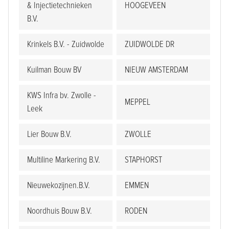
& Injectietechnieken
HOOGEVEEN
B.V.
Krinkels B.V. - Zuidwolde
ZUIDWOLDE DR
Kuilman Bouw BV
NIEUW AMSTERDAM
KWS Infra bv. Zwolle -
MEPPEL
Leek
Lier Bouw B.V.
ZWOLLE
Multiline Markering B.V.
STAPHORST
Nieuwekozijnen.B.V.
EMMEN
Noordhuis Bouw B.V.
RODEN