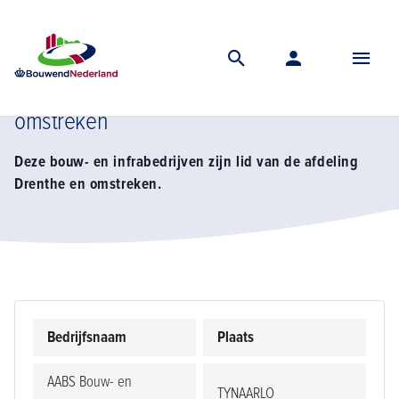
Home
Vereniging
Regio noord
Afdeling drenthe en omstreken
Li
Lidbedrijven afdeling Drenthe en
omstreken
Deze bouw- en infrabedrijven zijn lid van de afdeling
Drenthe en omstreken.
Bedrijfsnaam
Plaats
AABS Bouw- en
TYNAARLO