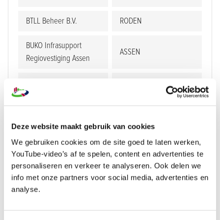
BTLL Beheer B.V.
RODEN
BUKO Infrasupport
ASSEN
Regiovestiging Assen
Buursema Bouwbedrijf
ERM
B.V.
Casco Bouw Nederland
Staphorst
Deze website maakt gebruik van cookies
B.V.
We gebruiken cookies om de site goed te laten werken,
YouTube-video’s af te spelen, content en advertenties te
Construct-ID B.V.
BUINEN
personaliseren en verkeer te analyseren. Ook delen we
info met onze partners voor social media, advertenties en
CURA Glass Assen
ASSEN
analyse.
De Gilde Groep
MEPPEL