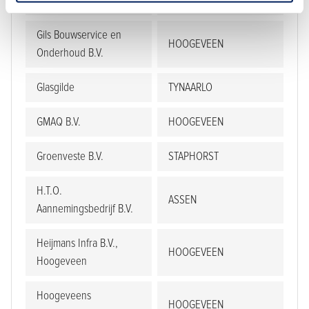
Geveke Ontwikkeling
EELDE
Gils Bouwservice en
HOOGEVEEN
Onderhoud B.V.
Glasgilde
TYNAARLO
GMAQ B.V.
HOOGEVEEN
Groenveste B.V.
STAPHORST
H.T.O.
ASSEN
Aannemingsbedrijf B.V.
Heijmans Infra B.V.,
HOOGEVEEN
Hoogeveen
Hoogeveens
HOOGEVEEN