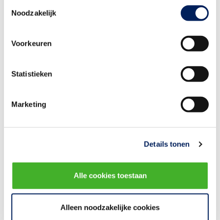
Toestemmingsselectie
De Roo bv - Emmen
EMMEN
Noodzakelijk
Delta House B..V.
STEENWIJK
Voorkeuren
E. de Boer & Zoon
STEENWIJK
Aannemersbedrijf B.V.
Statistieken
Eesto Bouw
UBBENA
Marketing
Fa. A. Mennega
EEXT
Details tonen
Fuhler Wegenbouw
EMMEN
Gebr. Lambers B.V.
EMMEN
Alle cookies toestaan
Geveke Bouw B.V.
EELDE
Alleen noodzakelijke cookies