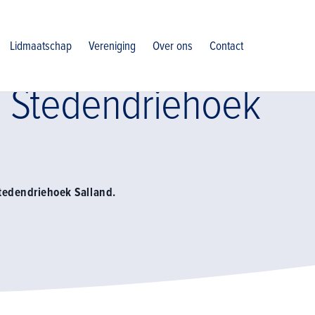
salland
Bestuur afdeling stedendriehoek salland
Lidmaatschap
Vereniging
Over ons
Contact
g Stedendriehoek
tedendriehoek Salland.