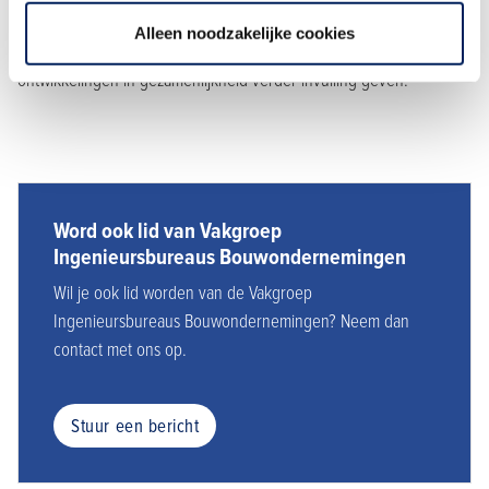
Vakgroep Ingenieursbureau van Bouwondernemingen kunnen de
Alleen noodzakelijke cookies
leden van de vakgroep hun rol in de maatschappelijke
ontwikkelingen in gezamenlijkheid verder invulling geven.
Word ook lid van Vakgroep
Ingenieursbureaus Bouwondernemingen
Wil je ook lid worden van de
Vakgroep
Ingenieursbureaus Bouwondernemingen
? Neem dan
contact met ons op.
Stuur een bericht