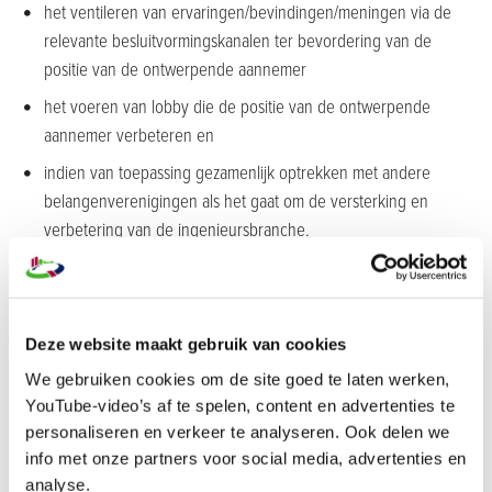
het ventileren van ervaringen/bevindingen/meningen via de
relevante besluitvormingskanalen ter bevordering van de
positie van de ontwerpende aannemer
het voeren van lobby die de positie van de ontwerpende
aannemer verbeteren en
indien van toepassing gezamenlijk optrekken met andere
belangenverenigingen als het gaat om de versterking en
verbetering van de ingenieursbranche.
Veranderende aanpak in de bouw
Met de veranderende aanpak in de bouw, waarbij
Deze website maakt gebruik van cookies
bouwondernemingen steeds meer een centrale rol innemen in het
We gebruiken cookies om de site goed te laten werken,
bouwproces, is er ook sprake van een veranderen behoefte aan
YouTube-video’s af te spelen, content en advertenties te
kennis en kunde over de interactie tussen ontwerp en uitvoering.
personaliseren en verkeer te analyseren. Ook delen we
Het verschuiven van verantwoordelijkheden van opdrachtgever
info met onze partners voor social media, advertenties en
naar opdrachtnemer brengt een veranderde beheersing van het
analyse.