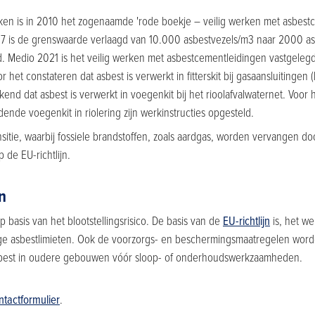
ken is in 2010 het zogenaamde 'rode boekje – veilig werken met asbest
2017 is de grenswaarde verlaagd van 10.000 asbestvezels/m3 naar 2000 a
 Medio 2021 is het veilig werken met asbestcementleidingen vastgeleg
et constateren dat asbest is verwerkt in fitterskit bij gasaansluitingen 
kend dat asbest is verwerkt in voegenkit bij het rioolafvalwaternet. Voor
de voegenkit in riolering zijn werkinstructies opgesteld.
sitie, waarbij fossiele brandstoffen, zoals aardgas, worden vervangen 
 de EU-richtlijn.
n
 basis van het blootstellingsrisico. De basis van de
EU-richtlijn
is, het we
uidige asbestlimieten. Ook de voorzorgs- en beschermingsmaatregelen wo
asbest in oudere gebouwen vóór sloop- of onderhoudswerkzaamheden.
ntactformulier
.