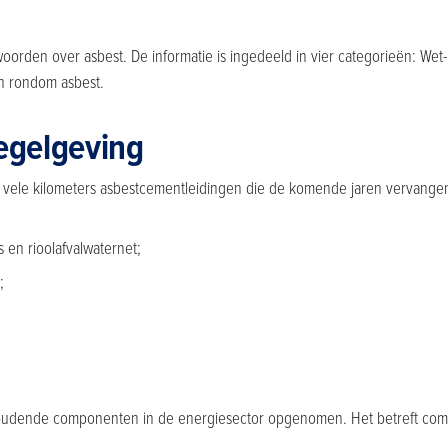
oorden over asbest. De informatie is ingedeeld in vier categorieën: Wet
ten rondom asbest.
egelgeving
t vele kilometers asbestcementleidingen die de komende jaren vervange
s en rioolafvalwaternet;
;
oudende componenten in de energiesector opgenomen. Het betreft compon