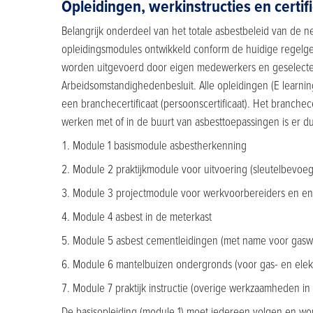
Opleidingen, werkinstructies en certif
Belangrijk onderdeel van het totale asbestbeleid van de n
opleidingsmodules ontwikkeld conform de huidige regelge
worden uitgevoerd door eigen medewerkers en geselecteer
Arbeidsomstandighedenbesluit. Alle opleidingen (E learnin
een branchecertificaat (persoonscertificaat). Het branche
werken met of in de buurt van asbesttoepassingen is er dus
Module 1 basismodule asbestherkenning
Module 2 praktijkmodule voor uitvoering (sleutelbevoe
Module 3 projectmodule voor werkvoorbereiders en en
Module 4 asbest in de meterkast
Module 5 asbest cementleidingen (met name voor gas
Module 6 mantelbuizen ondergronds (voor gas- en ele
Module 7 praktijk instructie (overige werkzaamheden in
De basisopleiding (module 1) moet iedereen volgen en w