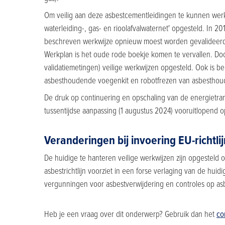
Om veilig aan deze asbestcementleidingen te kunnen wer
waterleiding-, gas- en rioolafvalwaternet' opgesteld. In 
beschreven werkwijze opnieuw moest worden gevalideerd.
Werkplan is het oude rode boekje komen te vervallen. Door h
validatiemetingen) veilige werkwijzen opgesteld. Ook is be
asbesthoudende voegenkit en robotfrezen van asbesthouden
De druk op continuering en opschaling van de energietran
tussentijdse aanpassing (1 augustus 2024) vooruitlopend op
Veranderingen bij invoering EU-richtlij
De huidige te hanteren veilige werkwijzen zijn opgesteld op
asbestrichtlijn voorziet in een forse verlaging van de h
vergunningen voor asbestverwijdering en controles op 
Heb je een vraag over dit onderwerp? Gebruik dan het
co