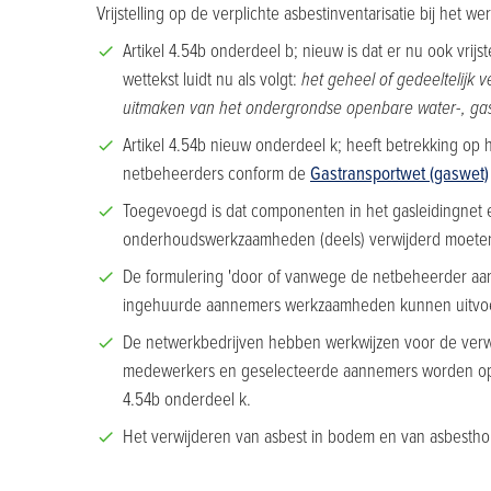
Vrijstelling op de verplichte asbestinventarisatie bij het
Artikel 4.54b onderdeel b; nieuw is dat er nu ook vrijs
wettekst luidt nu als volgt:
het geheel of gedeeltelijk 
uitmaken van het ondergrondse openbare water-, gas-, 
Artikel 4.54b nieuw onderdeel k; heeft betrekking op 
netbeheerders conform de
Gastransportwet (gaswet)
Toegevoegd is dat componenten in het gasleidingnet en 
onderhoudswerkzaamheden (deels) verwijderd moeten wo
De formulering 'door of vanwege de netbeheerder a
ingehuurde aannemers werkzaamheden kunnen uitvo
De netwerkbedrijven hebben werkwijzen voor de verwij
medewerkers en geselecteerde aannemers worden op de
4.54b onderdeel k.
Het verwijderen van asbest in bodem en van asbestho