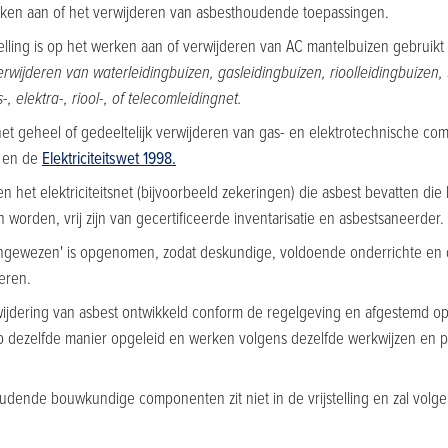
 werken aan of het verwijderen van asbesthoudende toepassingen.
telling is op het werken aan of verwijderen van AC mantelbuizen gebruikt 
verwijderen van waterleidingbuizen, gasleidingbuizen, rioolleidingbuizen
elektra-, riool-, of telecomleidingnet.
het geheel of gedeeltelijk verwijderen van gas- en elektrotechnische co
en de
Elektriciteitswet 1998.
het elektriciteitsnet (bijvoorbeeld zekeringen) die asbest bevatten die 
rden, vrij zijn van gecertificeerde inventarisatie en asbestsaneerder.
angewezen' is opgenomen, zodat deskundige, voldoende onderrichte en
eren.
dering van asbest ontwikkeld conform de regelgeving en afgestemd op d
zelfde manier opgeleid en werken volgens dezelfde werkwijzen en proc
udende bouwkundige componenten zit niet in de vrijstelling en zal vol