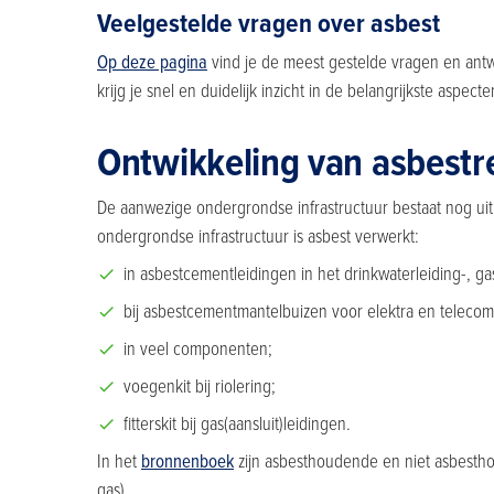
Veelgestelde vragen over asbest
Op deze pagina
vind je de meest gestelde vragen en antw
krijg je snel en duidelijk inzicht in de belangrijkste aspec
Ontwikkeling van asbestr
De aanwezige ondergrondse infrastructuur bestaat nog ui
ondergrondse infrastructuur is asbest verwerkt:
in asbestcementleidingen in het drinkwaterleiding-, ga
bij asbestcementmantelbuizen voor elektra en telecom
in veel componenten;
voegenkit bij riolering;
fitterskit bij gas(aansluit)leidingen.
In het
bronnenboek
zijn asbesthoudende en niet asbesth
gas).