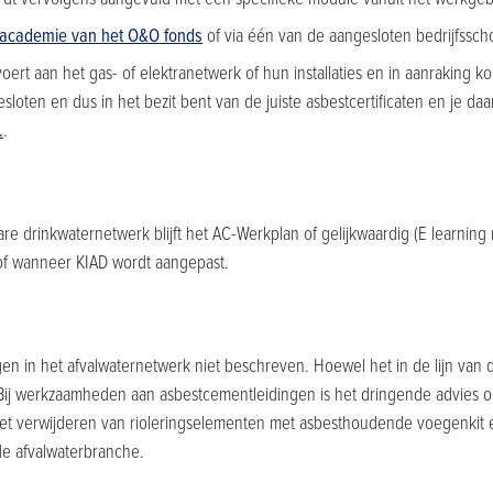
cademie van het O&O fonds
of via één van de aangesloten bedrijfsschol
ert aan het gas- of elektranetwerk of hun installaties en in aanraking
loten en dus in het bezit bent van de juiste asbestcertificaten en je daa
.
.
 drinkwaternetwerk blijft het AC-Werkplan of gelijkwaardig (E learning m
of wanneer KIAD wordt aangepast.
n in het afvalwaternetwerk niet beschreven. Hoewel het in de lijn van d
ij werkzaamheden aan asbestcementleidingen is het dringende advies o
 het verwijderen van rioleringselementen met asbesthoudende voegenkit 
de afvalwaterbranche.