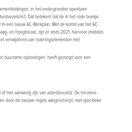
cementleidingen, in het ondergrondse openbare
sbestvezels/m3. Dat betekent dat de in het rode boekje
d in een nieuw AC-Werkplan. Met de komst van het AC-
(laag- en hoogbouw), zijn er sinds 2021, hiervoor (middels
 het verwijderen van rioleringselementen met
door duurzame oplossingen, heeft gezorgd voor een
l of niet aanwezig zijn van asbest(vezels). De herziene
rden door de nieuwe regels aangescherpt, met specifieke