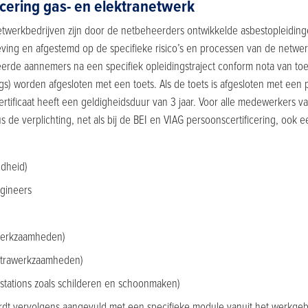
icering gas- en elektranetwerk
etwerkbedrijven zijn door de netbeheerders ontwikkelde asbestopleidinge
ving en afgestemd op de specifieke risico’s en processen van de netwe
de aannemers na een specifiek opleidingstraject conform nota van toeli
gs) worden afgesloten met een toets. Als de toets is afgesloten met een 
certificaat heeft een geldigheidsduur van 3 jaar. Voor alle medewerkers 
 de verplichting, net als bij de BEI en VIAG persoonscertificering, ook e
gdheid)
gineers
werkzaamheden)
ktrawerkzaamheden)
 stations zoals schilderen en schoonmaken)
ordt vervolgens aangevuld met een specifieke module vanuit het werkg