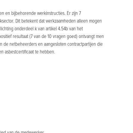
n en bijbehorende werkinstructies. Er zijn 7
rksector. Dit betekent dat werkzaamheden alleen mogen
chting onderdeel k van artikel 4.54b van het
positief resultaat (7 van de 10 vragen goed) ontvangt men
van de netbeheerders en aangesloten contractpartijen die
en asbestcertificaat te hebben.
ebied van de medewerker.