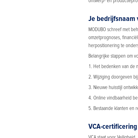
ontwerp- en productieproc
Je bedrijfsnaam 
MODUBO schreef met behul
omzetprognoses, financiël
herpositionering te onder
Belangrijke stappen om v
Het bedenken van de n
Wijziging doorgeven bi
Nieuwe huisstijl ontwik
Online vindbaarheid b
Bestaande klanten en re
VCA-certificering
VCA staat voor Veiligheid,