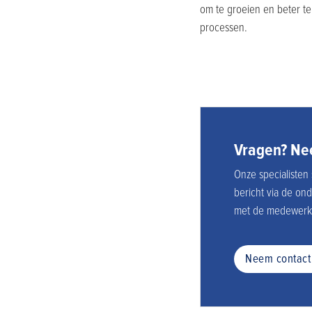
om te groeien en beter te
processen.
Vragen? Nee
Onze specialisten 
bericht via de on
met de medewerke
Neem contact