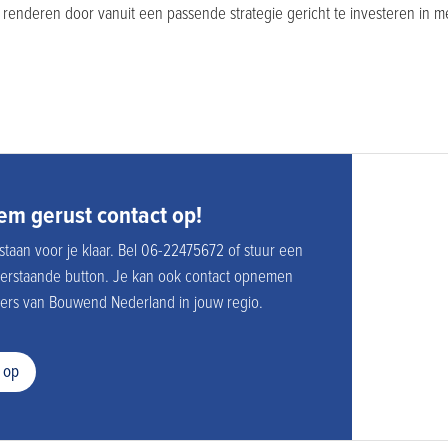
 renderen door vanuit een passende strategie gericht te investeren in 
m gerust contact op!
staan voor je klaar. Bel 06-22475672 of stuur een
derstaande button. Je kan ook contact opnemen
rs van Bouwend Nederland in jouw regio.
 op