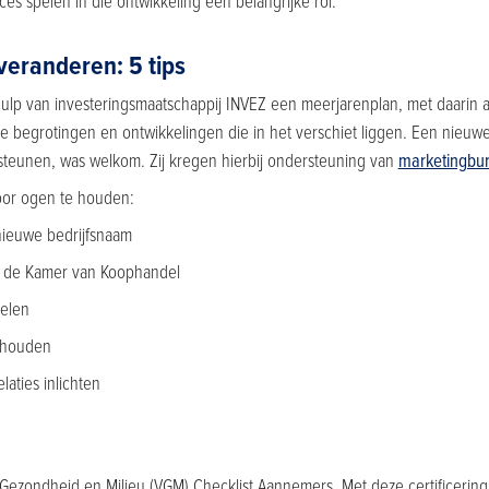
es spelen in die ontwikkeling een belangrijke rol.
veranderen: 5 tips
p van investeringsmaatschappij INVEZ een meerjarenplan, met daarin 
e begrotingen en ontwikkelingen die in het verschiet liggen. Een nieuw
steunen, was welkom. Zij kregen hierbij ondersteuning van
marketingbur
oor ogen te houden:
ieuwe bedrijfsnaam
j de Kamer van Koophandel
kelen
ehouden
laties inlichten
 Gezondheid en Milieu (VGM) Checklist Aannemers. Met deze certificering 