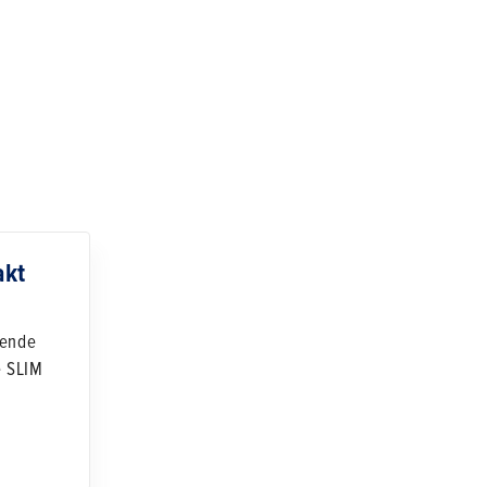
akt
erende
e SLIM