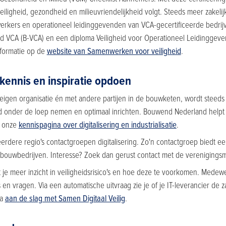
 veiligheid, gezondheid en milieuvriendelijkheid volgt. Steeds meer zakeli
erkers en operationeel leidinggevenden van VCA-gecertificeerde bedrijv
eid VCA (B-VCA) en een diploma Veiligheid voor Operationeel Leidingge
nformatie op de
website van Samenwerken voor veiligheid
.
 kennis en inspiratie opdoen
 eigen organisatie én met andere partijen in de bouwketen, wordt steeds 
d onder de loep nemen en optimaal inrichten. Bouwend Nederland helpt 
ia onze
kennispagina over digitalisering en industrialisatie
.
erdere regio's contactgroepen digitalisering. Zo'n contactgroep biedt 
abouwbedrijven. Interesse? Zoek dan gerust contact met de verenigings
ft je meer inzicht in veiligheidsrisico's en hoe deze te voorkomen. Mede
s en vragen. Via een automatische uitvraag zie je of je IT-leverancier de
ga
aan de slag met Samen Digitaal Veilig
.