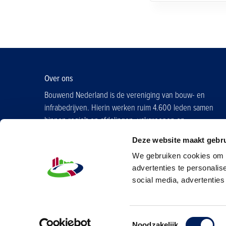
Over ons
Bouwend Nederland is de vereniging van bouw- en
infrabedrijven. Hierin werken ruim 4.600 leden samen
binnen regio's en afdelingen, vakgroepen en
contactgroepen.
Deze website maakt gebru
Word ook lid
We gebruiken cookies om d
advertenties te personalis
social media, advertenties
Contact
Cookies
Disclaimer
Privacy
© Bouwend 
Toestemmingsselectie
Noodzakelijk