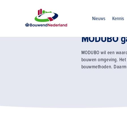
Home
Kennis
De bouw maakt het slim
Modubo gaat de 
Nieuws
Kennis
MODUBO gaa
MODUBO wil een waarde
bouwen omgeving. Het b
bouwmethoden. Daarmee