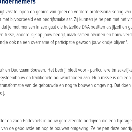
 ondernemers
igt vast te lopen op gebied van groei en verdere professionalisering van
n met bijvoorbeeld een bedrijfsmakelaar. Zij kunnen je helpen met het 
l dat je met mensen in zee gaat die hetzelfde DNA bezitten als jijzelf en g
een frisse, andere kijk op jouw bedrijf, maak samen plannen en bouw ver
ndje ook na een overname of participatie gewoon jouw kindje blijven".
ir en Duurzaam Bouwen. Het bedrijf biedt voor - particuliere én zakelijk
 systeembouw en traditionele bouwmethoden aan. Hun missie is om een w
transformatie van de gebouwde en nog te bouwen omgeving. Dat doen z
ij.
ader en zoon Endevoets in bouw gerelateerde bedrijven die een bijdrage
van de gebouwde en nog te bouwen omgeving. Ze helpen deze bedrijven 