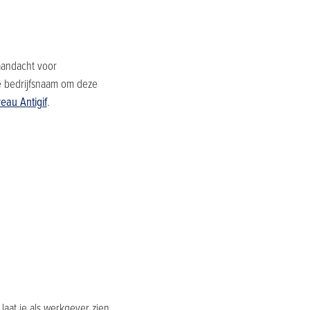
aandacht voor
e bedrijfsnaam om deze
eau Antigif
.
laat je als werkgever zien