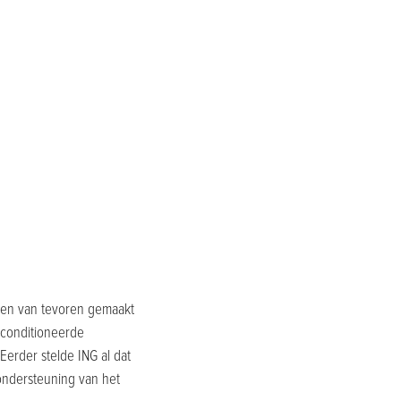
en van tevoren gemaakt
econditioneerde
erder stelde ING al dat
ondersteuning van het