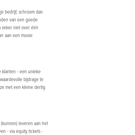
 je bedrijf, schroom dan
vinden van een goede
a zeker niet over één
der aan een mooie
e klanten - een unieke
aardevolle bijdrage te
e met een kleine dertig
 (kunnen) leveren aan het
- via equity tickets -