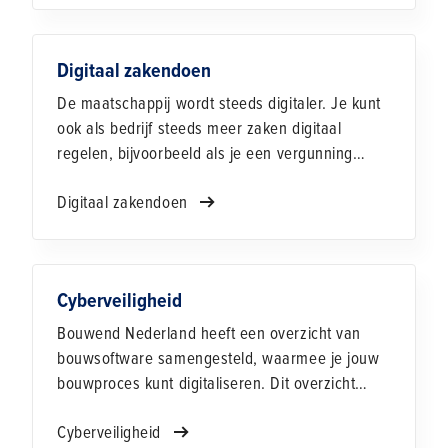
Digitaal zakendoen
De maatschappij wordt steeds digitaler. Je kunt
ook als bedrijf steeds meer zaken digitaal
regelen, bijvoorbeeld als je een vergunning
aanvraagt bij het omgevingsloket, een offerte
Digitaal zakendoen
indient via TenderNed of als je een
instemmingsaanvraag moet doen. Het bespaart
tijd en geld. Veel bedrijven in onze sector zijn je
voorgegaan. Hoe werkt digitaal zakendoen en
Cyberveiligheid
waarom is het belangrijk?
Bouwend Nederland heeft een overzicht van
bouwsoftware samengesteld, waarmee je jouw
bouwproces kunt digitaliseren. Dit overzicht
geeft geen oordeel over de kwaliteit of
Cyberveiligheid
geschiktheid van de software voor jouw