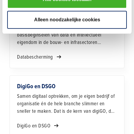
Databescherming
Alleen noodzakelijke cookies
We hebben een brochure ontwikkeld om de
basisbeginselen van data en intellectueel
eigendom in de bouw- en infrasectoren
inzichtelijk te maken. In de huidige maatschappij
Databescherming
wordt namelijk steeds meer digitaal vastgelegd,
ook in de bouw- en infrasector. Al die data wordt
steeds waardevoller en wil je als aannemer
goed beschermen. Je wilt toch niet dat anderen
DigiGo en DSGO
er zo maar mee aan de haal gaan? Niet elke
aannemer heeft hierover de expertise in huis.
Samen digitaal optrekken, om je eigen bedrijf of
organisatie én de hele branche slimmer en
sneller te maken. Dat is de kern van digiGO, de
aanpak waarmee we de Gebouwde Omgeving
DigiGo en DSGO
versneld digitaliseren.