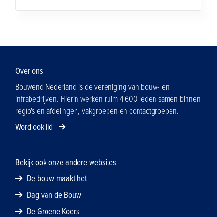
onderneming, maar is bedoeld om het zoeken
naar geschikte bouwsoftware te
vergemakkelijken. Onderzoek dus altijd zelf
welke software voor jouw specifieke situatie het
beste uitpakt. Ervaringen van collega-
aannemers kun je lezen op de websites van de
Over ons
leveranciers.
Bouwend Nederland is de vereniging van bouw- en
infrabedrijven. Hierin werken ruim 4.600 leden samen binnen
regio's en afdelingen, vakgroepen en contactgroepen.
Word ook lid
Bekijk ook onze andere websites
De bouw maakt het
Dag van de Bouw
De Groene Koers