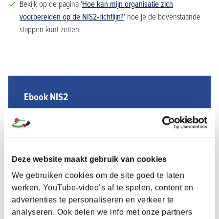
Bekijk op de pagina '
Hoe kan mijn organisatie zich
voorbereiden op de NIS2-richtlijn?
' hoe je de bovenstaande
stappen kunt zetten.
Ebook NIS2
Samen Digitaal Veilig heeft speciaal voor belangrijke en
essentiële bedrijven en hun toeleveranciers een eBook
over de NIS2 gemaakt. Deze publicatie kun je gratis
downloaden.
Deze website maakt gebruik van cookies
We gebruiken cookies om de site goed te laten
Download het NIS2 ebook
werken, YouTube-video’s af te spelen, content en
advertenties te personaliseren en verkeer te
analyseren. Ook delen we info met onze partners