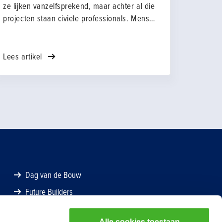
ze lijken vanzelfsprekend, maar achter al die
projecten staan civiele professionals. Mensen
die Nederland bereikbaar, veilig en leefbaar
houden. Juist met het oog op de grote
opgaven van de komende jaren zijn zij hard
Lees artikel
nodig. Toch staat de instroom in civiele
opleidingen al langer onder druk.
Dag van de Bouw
Future Builders
Alle cookies toestaan