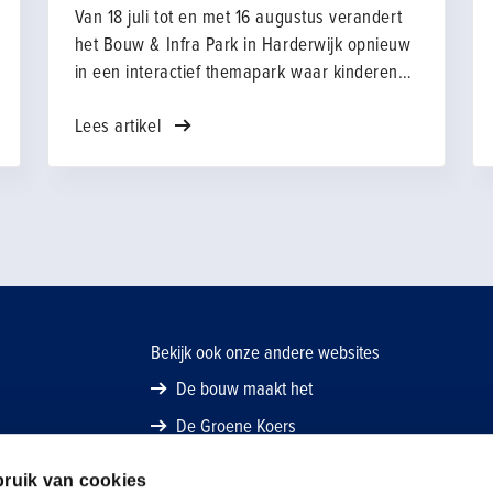
Van 18 juli tot en met 16 augustus verandert
het Bouw & Infra Park in Harderwijk opnieuw
in een interactief themapark waar kinderen
spelenderwijs kennismaken met de wereld
Lees artikel
van bouw, infra en techniek. Achter de
schermen wordt volop gewerkt aan de vierde
editie van JIJ Bouwt de Toekomst, met
nieuwe activiteiten, een vernieuwde
theatershow en nog meer ruimte om zelf te
ontdekken en te doen.
Bekijk ook onze andere websites
De bouw maakt het
De Groene Koers
ruik van cookies