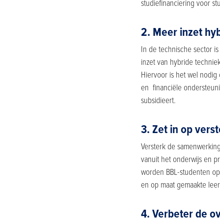
studiefinanciering voor s
2. Meer inzet hy
In de technische sector i
inzet van hybride technie
Hiervoor is het wel nodi
en financiële ondersteuni
subsidieert.
3. Zet in op ver
Versterk de samenwerking 
vanuit het onderwijs en pr
worden BBL-studenten opti
en op maat gemaakte leert
4. Verbeter de o