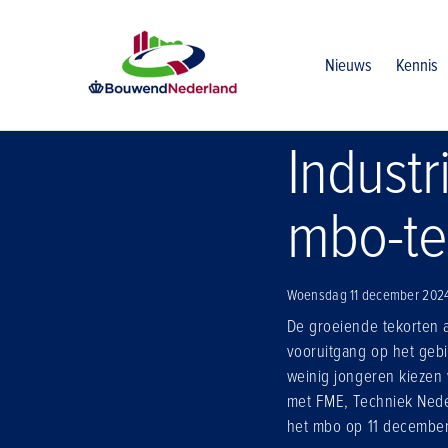
Home
Nieuws
Industriecoalitie zorg dat instroom mbo te
Nieuws
Kennis
Industr
mbo-te
Woensdag 11 december 202
De groeiende tekorten a
vooruitgang op het gebi
weinig jongeren kiezen 
met FME, Techniek Nede
het mbo op 11 december 