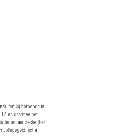
nsluiten bij beroepen in
r 1.8 en daarmee het
tudenten aantrekkelijker
n collegegeld, extra