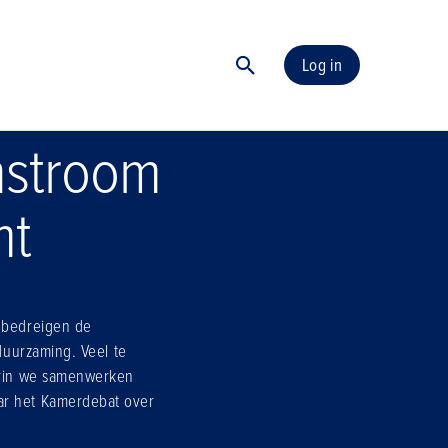
Log in
instroom
mt
e bedreigen de
duurzaming. Veel te
aarin we samenwerken
ar het Kamerdebat over