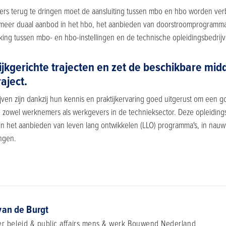
ters terug te dringen moet de aansluiting tussen mbo en hbo worden verb
 meer duaal aanbod in het hbo, het aanbieden van doorstroomprogramma’
ing tussen mbo- en hbo-instellingen en de technische opleidingsbedrij
ijkgerichte trajecten en zet de beschikbare mid
aject.
jven zijn dankzij hun kennis en praktijkervaring goed uitgerust om een 
 zowel werknemers als werkgevers in de technieksector. Deze opleidings
n in het aanbieden van leven lang ontwikkelen (LLO) programma's, in na
lingen.
van de Burgt
r beleid & public affairs mens & werk
Bouwend Nederland