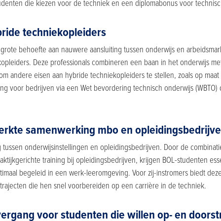
tudenten die kiezen voor de techniek en een diplomabonus voor technisc
bride techniekopleiders
s grote behoefte aan nauwere aansluiting tussen onderwijs en arbeidsmar
kopleiders. Deze professionals combineren een baan in het onderwijs me
g om andere eisen aan hybride techniekopleiders te stellen, zoals op m
ng voor bedrijven via een Wet bevordering technisch onderwijs (WBTO) di
sterkte samenwerking mbo en opleidingsbedrijve
tussen onderwijsinstellingen en opleidingsbedrijven. Door de combinati
aktijkgerichte training bij opleidingsbedrijven, krijgen BOL-studenten ess
maal begeleid in een werk-leeromgeving. Voor zij-instromers biedt dez
rajecten die hen snel voorbereiden op een carrière in de techniek.
vergang voor studenten die willen op- en doors