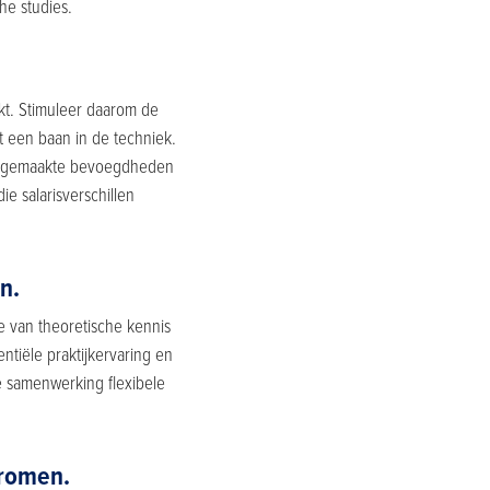
he studies.
kt. Stimuleer daarom de
t een baan in de techniek.
aat gemaakte bevoegdheden
e salarisverschillen
n.
e van theoretische kennis
entiële praktijkervaring en
e samenwerking flexibele
tromen.