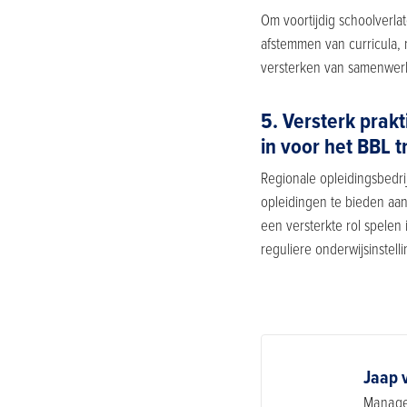
Om voortijdig schoolverla
afstemmen van curricula,
versterken van samenwerk
5. Versterk prakt
in voor het BBL tr
Regionale opleidingsbedri
opleidingen te bieden aan
een versterkte rol spele
reguliere onderwijsinstel
Jaap 
Manage