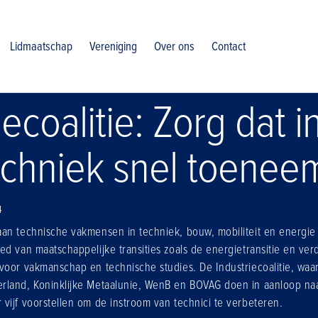
chniek snel toeneemt
Lidmaatschap
Vereniging
Over ons
Contact
iecoalitie: Zorg dat 
chniek snel toenee
4
an technische vakmensen in techniek, bouw, mobiliteit en energi
ed van maatschappelijke transities zoals de energietransitie en ver
voor vakmanschap en technische studies. De Industriecoalitie, w
rland, Koninklijke Metaalunie, WenB en BOVAG doen in aanloop na
vijf voorstellen om de instroom van technici te verbeteren.